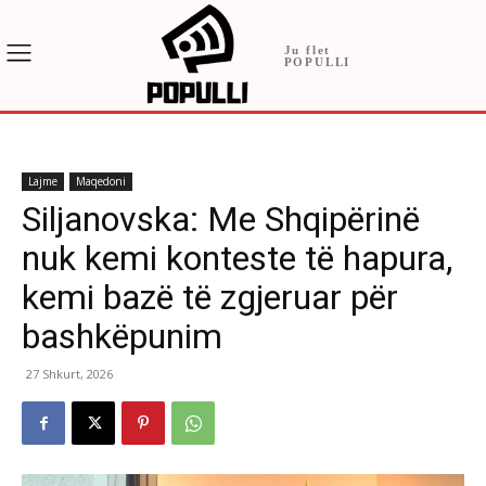
Ju flet
POPULLI
Lajme
Maqedoni
Siljanovska: Me Shqipërinë
nuk kemi konteste të hapura,
kemi bazë të zgjeruar për
bashkëpunim
27 Shkurt, 2026