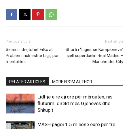
Previous article
Next article
Selami i drejtohet Filkovit:
Shorti i “Ligës së Kampionëve”
Problemi nuk është Ligji, por
sjell superduelin Real Madrid –
mentaliteti
Manchester City
RELATED ARTICLES
MORE FROM AUTHOR
Lidhje e re ajrore për mërgatën, nis
fluturimi direkt mes Gjenevës dhe
Shkupit
MASH pagoi 1.5 milionë euro për tre