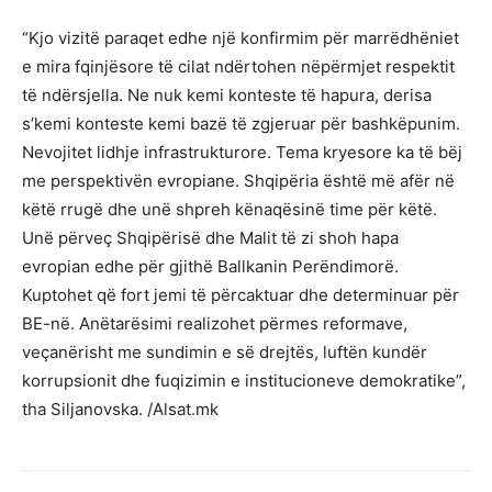
“Kjo vizitë paraqet edhe një konfirmim për marrëdhëniet
e mira fqinjësore të cilat ndërtohen nëpërmjet respektit
të ndërsjella. Ne nuk kemi konteste të hapura, derisa
s’kemi konteste kemi bazë të zgjeruar për bashkëpunim.
Nevojitet lidhje infrastrukturore. Tema kryesore ka të bëj
me perspektivën evropiane. Shqipëria është më afër në
këtë rrugë dhe unë shpreh kënaqësinë time për këtë.
Unë përveç Shqipërisë dhe Malit të zi shoh hapa
evropian edhe për gjithë Ballkanin Perëndimorë.
Kuptohet që fort jemi të përcaktuar dhe determinuar për
BE-në. Anëtarësimi realizohet përmes reformave,
veçanërisht me sundimin e së drejtës, luftën kundër
korrupsionit dhe fuqizimin e institucioneve demokratike”,
tha Siljanovska. /Alsat.mk