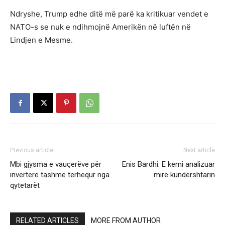
Ndryshe, Trump edhe ditë më parë ka kritikuar vendet e
NATO-s se nuk e ndihmojnë Amerikën në luftën në
Lindjen e Mesme.
Previous article
Next article
Mbi gjysma e vauçerëve për
Enis Bardhi: E kemi analizuar
inverterë tashmë tërhequr nga
mirë kundërshtarin
qytetarët
RELATED ARTICLES
MORE FROM AUTHOR