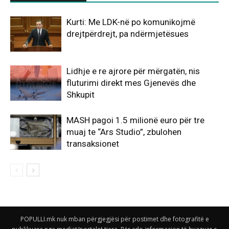
Kurti: Me LDK-në po komunikojmë
drejtpërdrejt, pa ndërmjetësues
Lidhje e re ajrore për mërgatën, nis
fluturimi direkt mes Gjenevës dhe
Shkupit
MASH pagoi 1.5 milionë euro për tre
muaj te “Ars Studio”, zbulohen
transaksionet
POPULLI.mk nuk mban përgjegjësi për postimet dhe fotografitë e