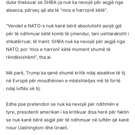
duke theksuar se SHBA-ja nuk ka nevojë për asgjë nga
aleanca, përveç që ata të “mos e harrojnë këtë”.
“Vendet e NATO-s nuk kanë bërë absolutisht asnjë gjë
për të ndihmuar këtë komb të çmendur, tani ushtarakisht i
shkatërruar, të Iranit. SHBA nuk ka nevojë për asgjë nga
NATO, por ‘mos e harroni’ këtë moment shumë të
rëndësishëm!”, tha ai.
Më parë, Trump ka qenë shumë kritik ndaj aleatëve të tij
në Evropë për mosdhënien e mbështetjes më të fortë
ndaj luftës së tij.
Edhe pse pretendon se nuk ka nevojë për ndihmën e
tyre, presidenti amerikan i ka kritikuar disa herë për faktin
se nuk kanë bërë asgjë për të ndihmuar në luftën që kanë
nisur Uashingtoni dhe Izraeli.