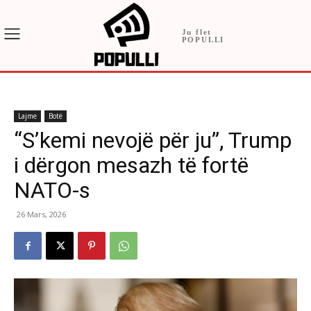
Ju flet
POPULLI
Lajme
Botë
“S’kemi nevojë për ju”, Trump
i dërgon mesazh të fortë
NATO-s
26 Mars, 2026