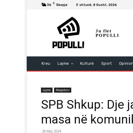
C
36
Skopje
E shtunë, 8 Gusht, 2026
Ju flet
POPULLI
Kreu
Lajme
Kulturë
Sport
Opinio
Lajme
Maqedoni
SPB Shkup: Dje j
masa në komuni
28 Maj, 2024