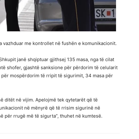
 vazhduar me kontrollet në fushën e komunikacionit.
 Shkupit janë shqiptuar gjithsej 135 masa, nga të cilat
të shofer, gjashtë sanksione për përdorim të celularit
e për mospërdorim të rripit të sigurimit, 34 masa për
ë ditët në vijim. Apelojmë tek qytetarët që të
unikacionit në mënyrë që të rrisim sigurinë në
 për rrugë më të sigurta”, thuhet në kumtesë.