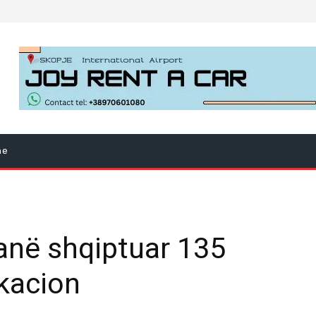
ne
anë shqiptuar 135
kacion