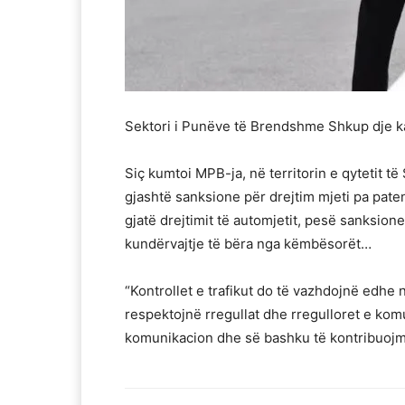
Sektori i Punëve të Brendshme Shkup dje ka
Siç kumtoi MPB-ja, në territorin e qytetit të
gjashtë sanksione për drejtim mjeti pa paten
gjatë drejtimit të automjetit, pesë sanksion
kundërvajtje të bëra nga këmbësorët…
“Kontrollet e trafikut do të vazhdojnë edhe n
respektojnë rregullat dhe rregulloret e kom
komunikacion dhe së bashku të kontribuojmë