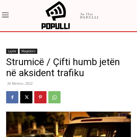
Ju flet
POPULLI
Lajme
Maqedoni
Strumicë / Çifti humb jetën
në aksident trafiku
20 Nëntor, 2022