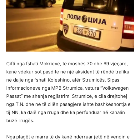
Çifti nga fshati Mokrievë, të moshës 70 dhe 69 vjeçare,
kanë vdekur sot pasdite në një aksident të rëndë trafiku
në dalje nga fshati Koleshino, afër Strumicës. Sipas
informacioneve nga MPB Strumica, vetura “Volkswagen
Passat” me shenja regjistrimi Strumicë, e cila drejtohej
nga T.N. dhe në të cilën pasagjere ishte bashkëshortja e
tij NN, ka dalë nga rruga dhe ka përfunduar në kanalin
buzë rrugës.
Nga plagët e marra të dy kanë ndërruar jetë në vendin e