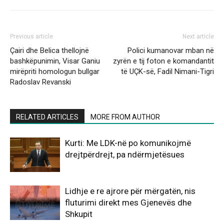
Previous article
Next article
Çairi dhe Belica thellojnë
Polici kumanovar mban në
bashkëpunimin, Visar Ganiu
zyrën e tij foton e komandantit
mirëpriti homologun bullgar
të UÇK-së, Fadil Nimani-Tigri
Radoslav Revanski
RELATED ARTICLES
MORE FROM AUTHOR
Kurti: Me LDK-në po komunikojmë
drejtpërdrejt, pa ndërmjetësues
Lidhje e re ajrore për mërgatën, nis
fluturimi direkt mes Gjenevës dhe
Shkupit