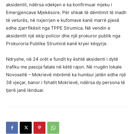
aksidentit, ndërsa vdekjen e ka konfirmuar mjeku i
Emergjencave Mjekësore. Për shkak të dëmtimit të madh
të veturës, në nxjerrjen e kufomave kanë marrë pjesë
edhe zjarrfikësit nga TPPE Strumica. Në vendin e
aksidentit një ekip policor dhe një prokuror publik nga
Prokuroria Publike Strumicë kanë kryer këqyrje.
Ndryshe, në 24 orët e fundit ky është aksidenti i dytë
trafiku me pasoja fatale në këtë rajon. Në rrugën lokale
Novosellë – Mokrievë mbrëmë ka humbur jetën edhe një
38 vjeçar, banor i fshatit Mokrievë, ndërsa dy persona të
tjerë janë lënduar.