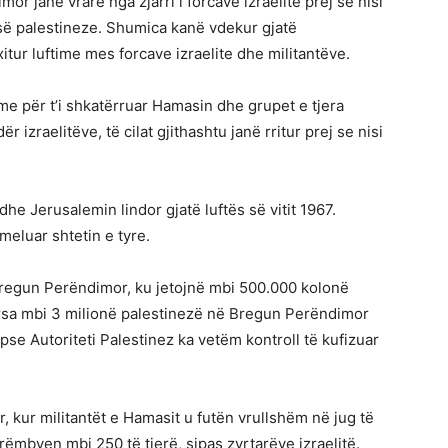
 janë vrarë nga zjarri i forcave izraelite prej se nisi
isë palestineze. Shumica kanë vdekur gjatë
xitur luftime mes forcave izraelite dhe militantëve.
me për t’i shkatërruar Hamasin dhe grupet e tjera
r izraelitëve, të cilat gjithashtu janë rritur prej se nisi
he Jerusalemin lindor gjatë luftës së vitit 1967.
meluar shtetin e tyre.
regun Perëndimor, ku jetojnë mbi 500.000 kolonë
ndërsa mbi 3 milionë palestinezë në Bregun Perëndimor
epse Autoriteti Palestinez ka vetëm kontroll të kufizuar
ar, kur militantët e Hamasit u futën vrullshëm në jug të
 rrëmbyen mbi 250 të tjerë, sipas zyrtarëve izraelitë.