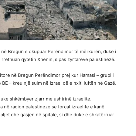
sje në Bregun e okupuar Perëndimor të mërkurën, duke i
 rrethuan qytetin Xhenin, sipas zyrtarëve palestinezë.
 ditore në Bregun Perëndimor prej kur Hamasi – grupi i
BE – kreu një sulm në Izrael që e nxiti luftën në Gazë.
duke shkëmbyer zjarr me ushtrinë izraelite.
a në radion palestineze se forcat izraelite e kanë
daljet dhe qasjen në spitale, si dhe duke e shkatërruar