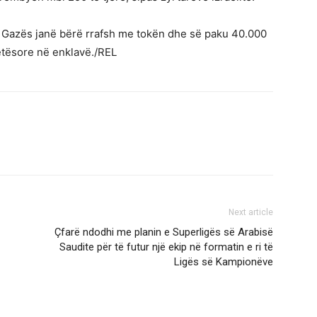
t të Gazës janë bërë rrafsh me tokën dhe së paku 40.000
etësore në enklavë./REL
Next article
Çfarë ndodhi me planin e Superligës së Arabisë
Saudite për të futur një ekip në formatin e ri të
Ligës së Kampionëve