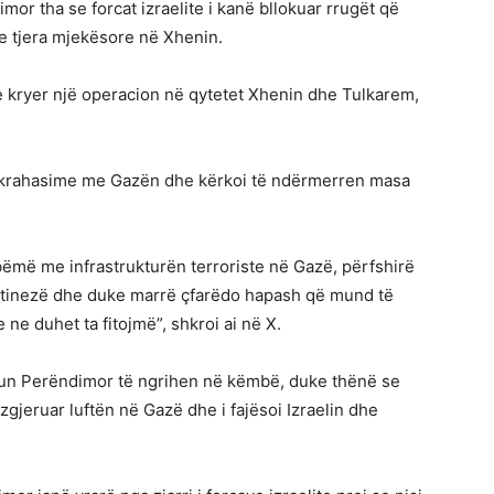
or tha se forcat izraelite i kanë bllokuar rrugët që
 e tjera mjekësore në Xhenin.
 e kryer një operacion në qytetet Xhenin dhe Tulkarem,
bëri krahasime me Gazën dhe kërkoi të ndërmerren masa
ëmë me infrastrukturën terroriste në Gazë, përfshirë
stinezë dhe duke marrë çfarëdo hapash që mund të
 ne duhet ta fitojmë”, shkroi ai në X.
egun Perëndimor të ngrihen në këmbë, duke thënë se
 zgjeruar luftën në Gazë dhe i fajësoi Izraelin dhe