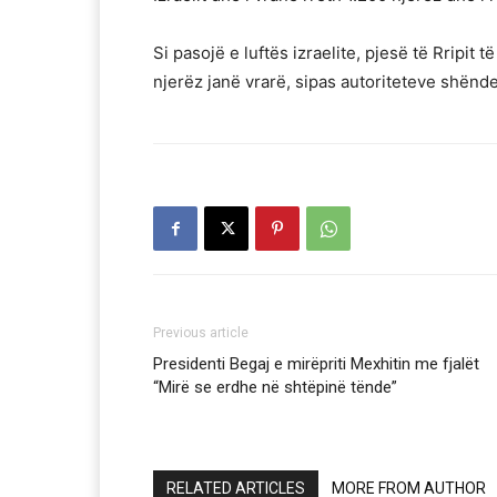
Si pasojë e luftës izraelite, pjesë të Rripi
njerëz janë vrarë, sipas autoriteteve shënd
Previous article
Presidenti Begaj e mirëpriti Mexhitin me fjalët
“Mirë se erdhe në shtëpinë tënde”
RELATED ARTICLES
MORE FROM AUTHOR