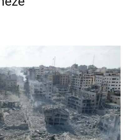
inezë