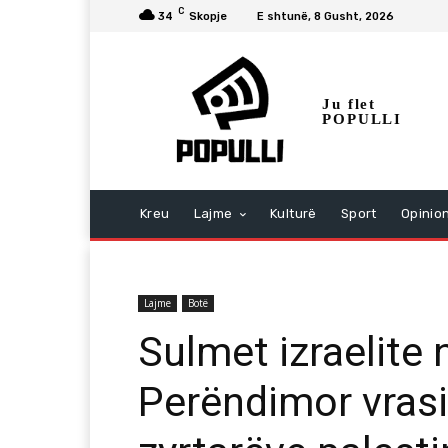
C
34
Skopje
E shtunë, 8 Gusht, 2026
Ju flet
POPULLI
Kreu
Lajme
Kulturë
Sport
Opinio
Lajme
Botë
Sulmet izraelite
Perëndimor vrasi