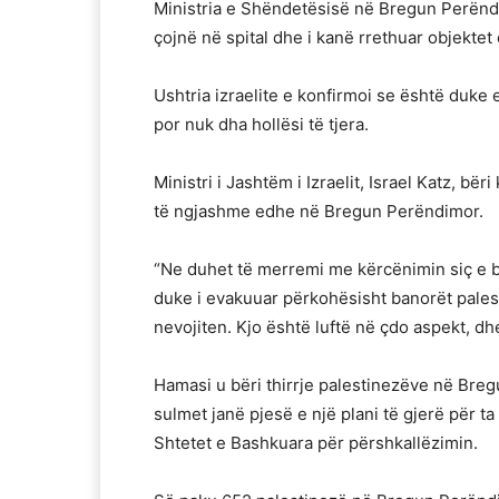
Ministria e Shëndetësisë në Bregun Perëndim
çojnë në spital dhe i kanë rrethuar objektet
Ushtria izraelite e konfirmoi se është duke
por nuk dha hollësi të tjera.
Ministri i Jashtëm i Izraelit, Israel Katz, 
të ngjashme edhe në Bregun Perëndimor.
“Ne duhet të merremi me kërcënimin siç e b
duke i evakuuar përkohësisht banorët pale
nevojiten. Kjo është luftë në çdo aspekt, dhe
Hamasi u bëri thirrje palestinezëve në Br
sulmet janë pjesë e një plani të gjerë për ta
Shtetet e Bashkuara për përshkallëzimin.