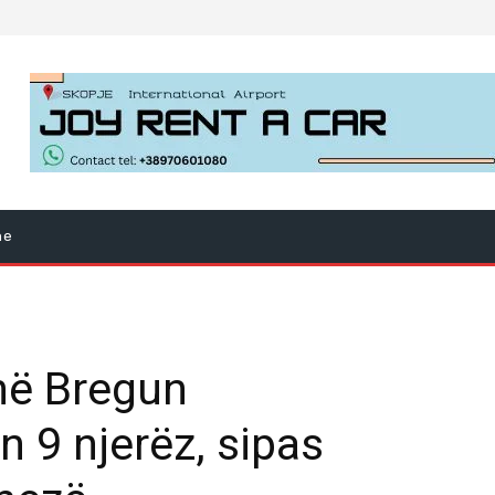
ne
 në Bregun
n 9 njerëz, sipas