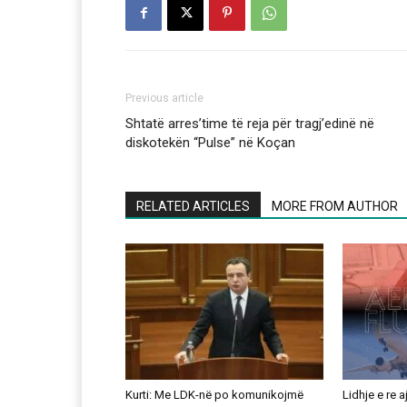
Previous article
Shtatë arres’time të reja për tragj’edinë në
diskotekën “Pulse” në Koçan
RELATED ARTICLES
MORE FROM AUTHOR
Kurti: Me LDK-në po komunikojmë
Lidhje e re 