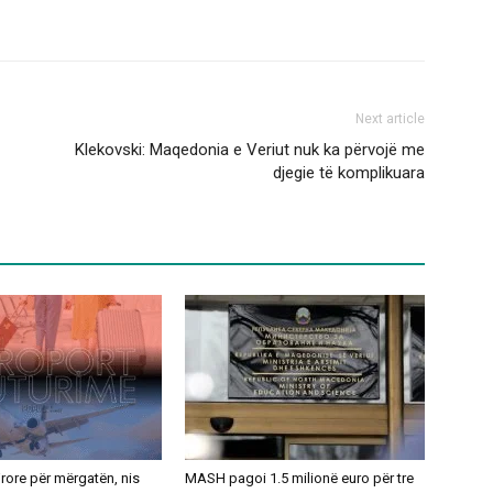
Next article
Klekovski: Maqedonia e Veriut nuk ka përvojë me
djegie të komplikuara
ajrore për mërgatën, nis
MASH pagoi 1.5 milionë euro për tre