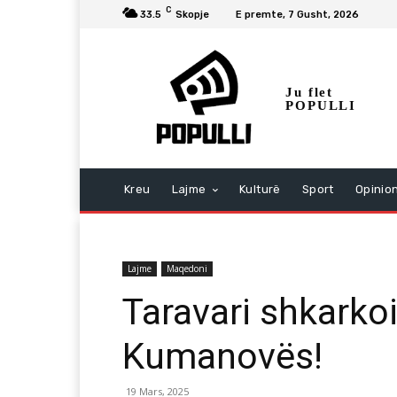
C
33.5
Skopje
E premte, 7 Gusht, 2026
Ju flet
POPULLI
Kreu
Lajme
Kulturë
Sport
Opinio
Lajme
Maqedoni
Taravari shkarkoi 
Kumanovës!
19 Mars, 2025