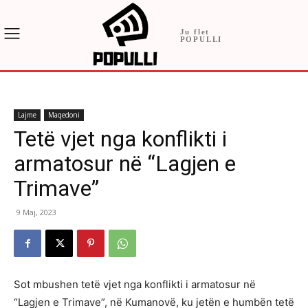
Ju flet
POPULLI
Lajme
Maqedoni
Tetë vjet nga konflikti i
armatosur në “Lagjen e
Trimave”
9 Maj, 2023
Sot mbushen tetë vjet nga konflikti i armatosur në
“Lagjen e Trimave”, në Kumanovë, ku jetën e humbën tetë