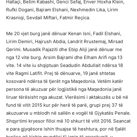
Hallaçi, Betim Kabashi, Genci Sefaj, Enver Hoxha Klein,
Rufki Dogani, Bajram Elshani, Nexhmedin Lika, Lirim
Krasniqi, Sevdail Miftari, Fatmir Reçica.
Me 20 vjet burg janë dënuar Kenan Isni, Fadil Elshani,
Lirim Demiri, Hajrush Abdia, Landrit Rrustemaj, Mirsad
Qerimi. Musadik Pajaziti dhe Ebip Aliji janë dënuar me
nga 12 vite burg. Arsim Bajrami dhe Elham Arifi nga 13
vite. 14 vite iu shqiptuan Seadudin Abdullait ndërsa 18
vite Ragmi Latifit. Prej të dënuarve, 19 janë shtetas
kosovarë ndërsa të tjerët nga Maqedonia. Vetëm katër
persona të akuzuar për logjistikë nga Maqedonia janë
liruar tërësisht nga akuzat. Vlerësimi i aktakuzës u bë në
fund të vitit 2015 kur për herë të parë, grupi prej 37 të
akuzuarve u mblodh në sallën e vogël të Gjykatës Penale.
Shqyrtimi kryesor filloi më 10 shkurt të vitit 2016. Seancat
e para gjyqësore ishin thuajse të heshtura, por në fjalët
hyrëse që kishin mundësi t’i japin të arrestuarit, u