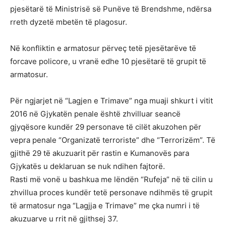
pjesëtarë të Ministrisë së Punëve të Brendshme, ndërsa
rreth dyzetë mbetën të plagosur.
Në konfliktin e armatosur përveç tetë pjesëtarëve të
forcave policore, u vranë edhe 10 pjesëtarë të grupit të
armatosur.
Për ngjarjet në “Lagjen e Trimave” nga muaji shkurt i vitit
2016 në Gjykatën penale është zhvilluar seancë
gjyqësore kundër 29 personave të cilët akuzohen për
vepra penale “Organizatë terroriste” dhe “Terrorizëm”. Të
gjithë 29 të akuzuarit për rastin e Kumanovës para
Gjykatës u deklaruan se nuk ndihen fajtorë.
Rasti më vonë u bashkua me lëndën “Rufeja” në të cilin u
zhvillua proces kundër tetë personave ndihmës të grupit
të armatosur nga “Lagjja e Trimave” me çka numri i të
akuzuarve u rrit në gjithsej 37.