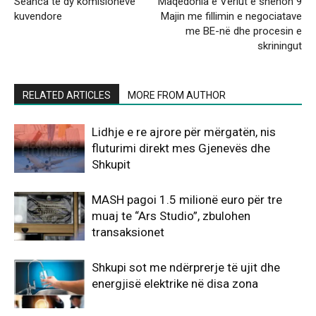
Seanca të dy komisioneve
Maqedonia e Veriut e shënon 9
kuvendore
Majin me fillimin e negociatave
me BE-në dhe procesin e
skriningut
RELATED ARTICLES
MORE FROM AUTHOR
Lidhje e re ajrore për mërgatën, nis
fluturimi direkt mes Gjenevës dhe
Shkupit
MASH pagoi 1.5 milionë euro për tre
muaj te “Ars Studio”, zbulohen
transaksionet
Shkupi sot me ndërprerje të ujit dhe
energjisë elektrike në disa zona