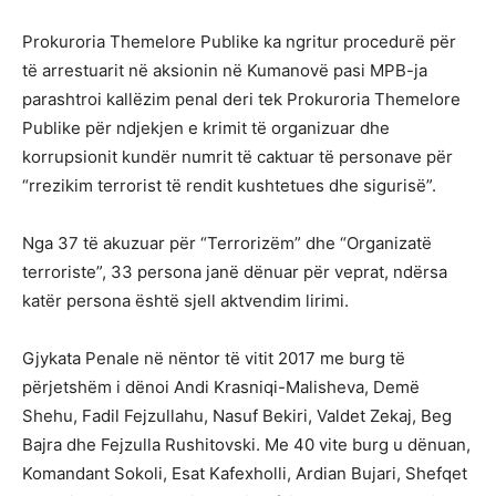
Prokuroria Themelore Publike ka ngritur procedurë për
të arrestuarit në aksionin në Kumanovë pasi MPB-ja
parashtroi kallëzim penal deri tek Prokuroria Themelore
Publike për ndjekjen e krimit të organizuar dhe
korrupsionit kundër numrit të caktuar të personave për
“rrezikim terrorist të rendit kushtetues dhe sigurisë”.
Nga 37 të akuzuar për “Terrorizëm” dhe “Organizatë
terroriste”, 33 persona janë dënuar për veprat, ndërsa
katër persona është sjell aktvendim lirimi.
Gjykata Penale në nëntor të vitit 2017 me burg të
përjetshëm i dënoi Andi Krasniqi-Malisheva, Demë
Shehu, Fadil Fejzullahu, Nasuf Bekiri, Valdet Zekaj, Beg
Bajra dhe Fejzulla Rushitovski. Me 40 vite burg u dënuan,
Komandant Sokoli, Esat Kafexholli, Ardian Bujari, Shefqet