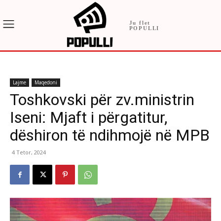
Ju flet
POPULLI
Lajme
Maqedoni
Toshkovski për zv.ministrin
Iseni: Mjaft i përgatitur,
dëshiron të ndihmojë në MPB
4 Tetor, 2024