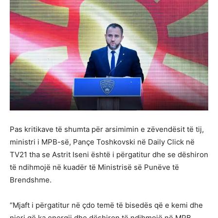
Pas kritikave të shumta për arsimimin e zëvendësit të tij,
ministri i MPB-së, Pançe Toshkovski në Daily Click në
TV21 tha se Astrit Iseni është i përgatitur dhe se dëshiron
të ndihmojë në kuadër të Ministrisë së Punëve të
Brendshme.
“Mjaft i përgatitur në çdo temë të bisedës që e kemi dhe
njeri që ka energji dhe dëshiron të ndihmojë në MPB.