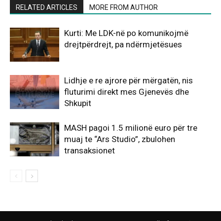
RELATED ARTICLES
MORE FROM AUTHOR
Kurti: Me LDK-në po komunikojmë
drejtpërdrejt, pa ndërmjetësues
Lidhje e re ajrore për mërgatën, nis
fluturimi direkt mes Gjenevës dhe
Shkupit
MASH pagoi 1.5 milionë euro për tre
muaj te “Ars Studio”, zbulohen
transaksionet