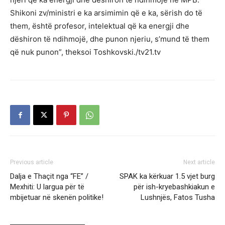
Shikoni zv/ministri e ka arsimimin që e ka, sërish do të
them, është profesor, intelektual që ka energji dhe
dëshiron të ndihmojë, dhe punon njeriu, s’mund të them
që nuk punon”, theksoi Toshkovski./tv21.tv
Previous article
Next article
Dalja e Thaçit nga “FE” /
SPAK ka kërkuar 1.5 vjet burg
Mexhiti: U largua për të
për ish-kryebashkiakun e
mbijetuar në skenën politike!
Lushnjës, Fatos Tusha