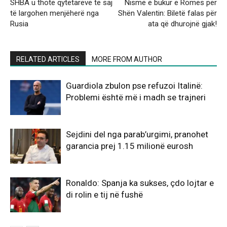
SHBA u thotë qytetarëve të saj
Nismë e bukur e Romës për
të largohen menjëherë nga
Shën Valentin: Biletë falas për
Rusia
ata që dhurojnë gjak!
RELATED ARTICLES
MORE FROM AUTHOR
Guardiola zbulon pse refuzoi Italinë:
Problemi është më i madh se trajneri
Sejdini del nga parab’urgimi, pranohet
garancia prej 1.15 milionë eurosh
Ronaldo: Spanja ka sukses, çdo lojtar e
di rolin e tij në fushë