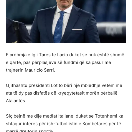
E ardhmja e Igli Tares te Lacio duket se nuk është shumë
e qartë, pas përplasjeve së fundmi që ka pasur me
trajnerin Mauricio Sarri.
Gjithashtu presidenti Lotito bëri një mbledhje vetëm me
ata të dy pas disfatës që kryeqytetasit morën përballë
Atalantës.
Siç bëjnë me dije mediat italiane, duket se Totenhemi ka
shfaqur interes për ish-futbollistin e Kombëtares për të
marrë drejtorin sportiv.