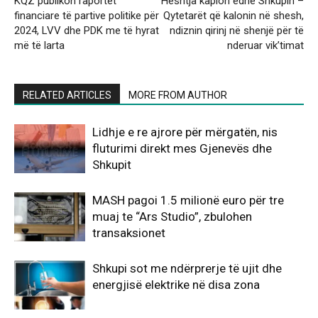
KQZ publikon raportet
Heshtja kaplon edhe Shkupin –
financiare të partive politike për
Qytetarët që kalonin në shesh,
2024, LVV dhe PDK me të hyrat
ndiznin qirinj në shenjë për të
më të larta
nderuar vik’timat
RELATED ARTICLES
MORE FROM AUTHOR
Lidhje e re ajrore për mërgatën, nis
fluturimi direkt mes Gjenevës dhe
Shkupit
MASH pagoi 1.5 milionë euro për tre
muaj te “Ars Studio”, zbulohen
transaksionet
Shkupi sot me ndërprerje të ujit dhe
energjisë elektrike në disa zona