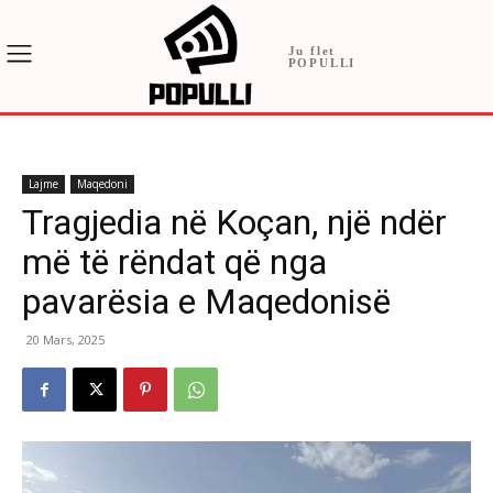
Ju flet
POPULLI
Lajme
Maqedoni
Tragjedia në Koçan, një ndër
më të rëndat që nga
pavarësia e Maqedonisë
20 Mars, 2025