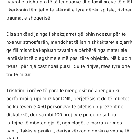
fytyrat e trishtuara të të lënduarve dhe familjarëve të cilët
i kërkonin fëmijët e të afërmit e tyre nëpër spitale, riktheu
traumat e shoqërisë.
Disa shkëndija nga fishekzjarrët që ishin ndezur për të
nxehur atmosferën, mendohet të ishin shkaktarët e zjarrit
që fillimisht ka kapluan tavanin e përbërë nga materiale
lehtësisht të djegshme e më pas, tërë objektin. Në klubin
“Puls” për një çast ndali pulsi i 59 të rinjve, mes tyre dhe
tre të mitur.
Trishtimi i orëve të para të mëngjesit në ahengun ku
performoi grupi muzikor DNK, përjetësisht do të mbetet
në kujtesën e 450 personave të cilët ishin prezent në
diskotekë, derisa mbi 100 prej tyre po edhe sot po
luftojnë të mbeten gjallë, nga plagët e marra kur mes
tymit, flakës e panikut, derisa kërkonin derën e vetme të
klubit.