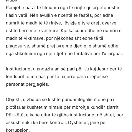
Pamjet e para, të filmuara nga të rinjtë që argëtoheshin,
flasin vetë. Nën avullin e nxehtë të festës, por edhe
numrit të madh të të rinjve, lëvizja e tyre drejt dyerve
është bërë më e vështirë. Kjo ka çuar edhe në numrin e
madh të viktimave, por njëkohësisht edhe të të
plagosurve, shumë prej tyre me djegie, e shumë edhe
nga shkelmimi nga njëri tjetri në tentativë për t’u larguar.
Institucionet u angazhuan së pari për t’u kujdesur për të
lënduarit, e më pas për të nxjerrë para drejtësisë
personat përgjegjës.
Objekti, u zbulua se kishte punuar ilegalisht dhe pa i
plotësuar kushtet minimale për mbrojtje kundër zjarrit.
Për këtë, e kanë ditur të gjitha institucionet në shtet, por
askush nuk i ka bërë kontroll. Dyshimet, janë për
korrupsion.