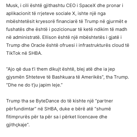
Musk, i cili është gjithashtu CEO i SpaceX dhe pronar i
aplikacionit të rrjeteve sociale X, ishte një nga
mbështetësit kryesorë financiarë të Trump në gjurmët e
fushatës dhe është i pozicionuar të ketë ndikim të madh
në administratë. Ellison është një mbështetës i gjatë i
Trump dhe Oracle është ofruesi i infrastrukturës cloud të
TikTok në SHBA.
“Ajo që dua t’i them dikujt është, blej atë dhe ia jep
gjysmën Shteteve të Bashkuara të Amerikës”, tha Trump.
“Dhe ne do t’ju japim leje.”
Trump tha se ByteDance do të kishte një “partner
përfundimtar” në SHBA, duke e bërë atë “shumë
fitimprurës për ta për sa i përket licencave dhe
gjithçkaje”.