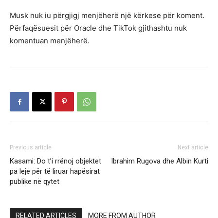
Musk nuk iu përgjigj menjëherë një kërkese për koment.
Përfaqësuesit për Oracle dhe TikTok gjithashtu nuk
komentuan menjëherë.
Previous article
Next article
Kasami: Do t’i rrënoj objektet
Ibrahim Rugova dhe Albin Kurti
pa leje për të liruar hapësirat
publike në qytet
RELATED ARTICLES
MORE FROM AUTHOR