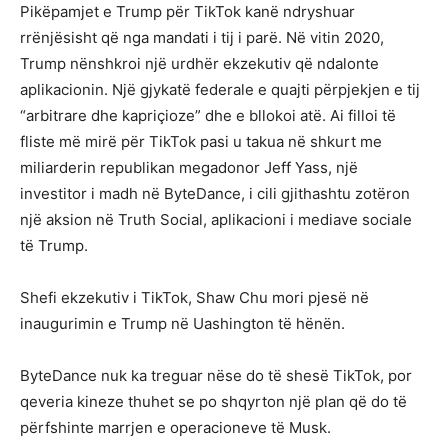
Pikëpamjet e Trump për TikTok kanë ndryshuar
rrënjësisht që nga mandati i tij i parë. Në vitin 2020,
Trump nënshkroi një urdhër ekzekutiv që ndalonte
aplikacionin. Një gjykatë federale e quajti përpjekjen e tij
“arbitrare dhe kapriçioze” dhe e bllokoi atë. Ai filloi të
fliste më mirë për TikTok pasi u takua në shkurt me
miliarderin republikan megadonor Jeff Yass, një
investitor i madh në ByteDance, i cili gjithashtu zotëron
një aksion në Truth Social, aplikacioni i mediave sociale
të Trump.
Shefi ekzekutiv i TikTok, Shaw Chu mori pjesë në
inaugurimin e Trump në Uashington të hënën.
ByteDance nuk ka treguar nëse do të shesë TikTok, por
qeveria kineze thuhet se po shqyrton një plan që do të
përfshinte marrjen e operacioneve të Musk.