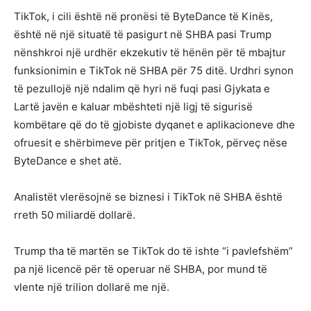
TikTok, i cili është në pronësi të ByteDance të Kinës,
është në një situatë të pasigurt në SHBA pasi Trump
nënshkroi një urdhër ekzekutiv të hënën për të mbajtur
funksionimin e TikTok në SHBA për 75 ditë. Urdhri synon
të pezullojë një ndalim që hyri në fuqi pasi Gjykata e
Lartë javën e kaluar mbështeti një ligj të sigurisë
kombëtare që do të gjobiste dyqanet e aplikacioneve dhe
ofruesit e shërbimeve për pritjen e TikTok, përveç nëse
ByteDance e shet atë.
Analistët vlerësojnë se biznesi i TikTok në SHBA është
rreth 50 miliardë dollarë.
Trump tha të martën se TikTok do të ishte “i pavlefshëm”
pa një licencë për të operuar në SHBA, por mund të
vlente një trilion dollarë me një.