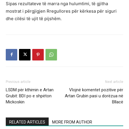
Sipas rezultateve të marra nga hulumtimi, të gjitha
mostrat i përgjigjen Rregullores për kërkesa për siguri
dhe cilësi të ujit të pijshëm.
Previous article
Next article
LSDM për kthimin e Artan
Vlojnë komentet pozitive për
Grubit: BDI po e shpëton
Artan Grubin pasi u dorëzua në
Mickoskin
Bllacë
RELATED ARTICLES
MORE FROM AUTHOR