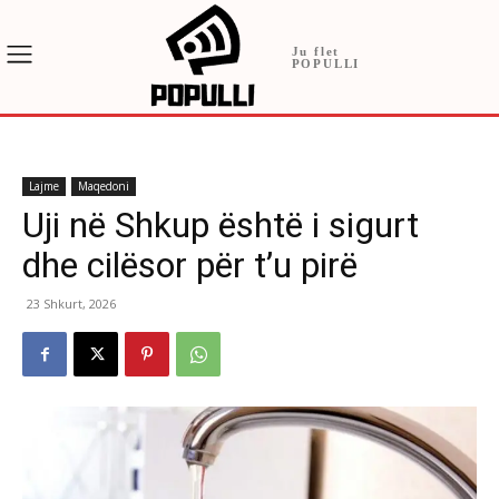
Ju flet
POPULLI
Lajme
Maqedoni
Uji në Shkup është i sigurt
dhe cilësor për t’u pirë
23 Shkurt, 2026