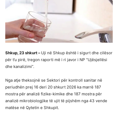
Shkup, 23 shkurt –
Uji në Shkup është i sigurt dhe cilësor
për t’u pirë, tregon raporti më i ri javor i NP “Ujësjellësi
dhe kanalizimi”.
Nga atje theksojnë se Sektori për kontroll sanitar në
periudhën prej 16 deri 20 shkurt 2026 ka marrë 187
mostra për analizë fizike-kimike dhe 187 mostra për
analizë mikrobiologjike të ujit të pijshëm nga 43 vende
matëse në Qytetin e Shkupit.