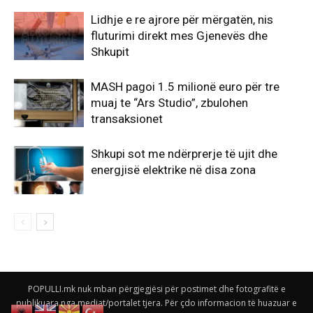
Lidhje e re ajrore për mërgatën, nis
fluturimi direkt mes Gjenevës dhe
Shkupit
MASH pagoi 1.5 milionë euro për tre
muaj te “Ars Studio”, zbulohen
transaksionet
Shkupi sot me ndërprerje të ujit dhe
energjisë elektrike në disa zona
POPULLI.mk nuk mban përgjegjësi për postimet dhe fotografitë e
publikuara nga mediat/portalet tjera. Për çdo informacion të huazuar e