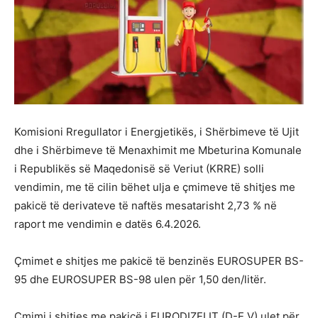
Komisioni Rregullator i Energjetikës, i Shërbimeve të Ujit
dhe i Shërbimeve të Menaxhimit me Mbeturina Komunale
i Republikës së Maqedonisë së Veriut (KRRE) solli
vendimin, me të cilin bëhet ulja e çmimeve të shitjes me
pakicë të derivateve të naftës mesatarisht 2,73 % në
raport me vendimin e datës 6.4.2026.
Çmimet e shitjes me pakicë të benzinës EUROSUPER BS-
95 dhe EUROSUPER BS-98 ulen për 1,50 den/litër.
Çmimi i shitjes me pakicë i ЕURODIZELIT (D-Е V) ulet për