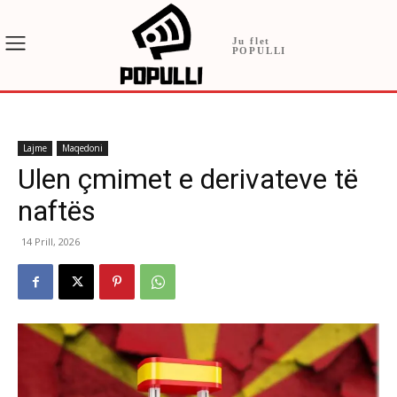
Ju flet
POPULLI
Lajme
Maqedoni
Ulen çmimet e derivateve të
naftës
14 Prill, 2026