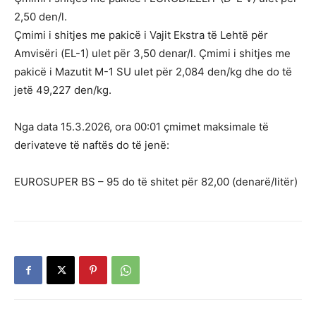
2,50 den/l.
Çmimi i shitjes me pakicë i Vajit Ekstra të Lehtë për
Amvisëri (ЕL-1) ulet për 3,50 denar/l. Çmimi i shitjes me
pakicë i Мazutit М-1 SU ulet për 2,084 den/kg dhe do të
jetë 49,227 den/kg.
Nga data 15.3.2026, ora 00:01 çmimet maksimale të
derivateve të naftës do të jenë:
EUROSUPER BS – 95 do të shitet për 82,00 (denarë/litër)