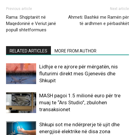
Previous article
Next article
Rama: Shqiptarët në
Ahmeti: Bashkë me Ramën për
Maqedoninë e Veriut janë
të ardhmen e përbashkët
popull shtetformues
RELATED ARTICLES
MORE FROM AUTHOR
Lidhje e re ajrore për mërgatën, nis
fluturimi direkt mes Gjenevës dhe
Shkupit
MASH pagoi 1.5 milionë euro për tre
muaj te “Ars Studio”, zbulohen
transaksionet
Shkupi sot me ndërprerje të ujit dhe
energjisë elektrike në disa zona