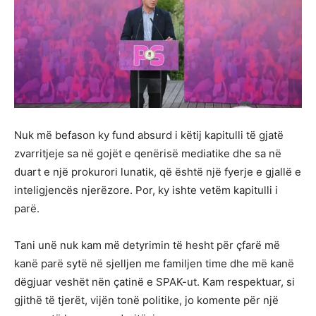
Nuk më befason ky fund absurd i këtij kapitulli të gjatë
zvarritjeje sa në gojët e qenërisë mediatike dhe sa në
duart e një prokurori lunatik, që është një fyerje e gjallë e
inteligjencës njerëzore. Por, ky ishte vetëm kapitulli i
parë.
Tani unë nuk kam më detyrimin të hesht për çfarë më
kanë parë sytë në sjelljen me familjen time dhe më kanë
dëgjuar veshët nën çatinë e SPAK-ut. Kam respektuar, si
gjithë të tjerët, vijën tonë politike, jo komente për një