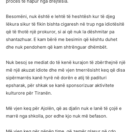
proces të hapur nga drejtësia.
Besomëni, nuk është e lehtë të heshtësh kur të djeg
lëkura sikur të fikin bishta cigaresh në trup nga idiotësitë
që të thotë një prokuror, si ai që nuk la dëshmitar pa
shantazhuar. E kam bërë me besimin që kështu duhet
dhe nuk pendohem që kam shtrënguar dhëmbët.
Nuk besoj se mediat do të kenë kurajon të zbërthejnë një
më një akuzat idiote dhe më vjen tmerrësisht keq që disa
sipërmarrës kanë hyrë në dorën e atij të padituri
epsharak, për shkak se kanë sponsorizuar aktivitete
kulturore për Tiranën.
Më vjen keq për Ajolën, që as djalin nuk e lanë të çojë e
marrë nga shkolla, por edhe kjo nuk më befason.
Më vjen keq për nënën time, që zemër plasur në çdo