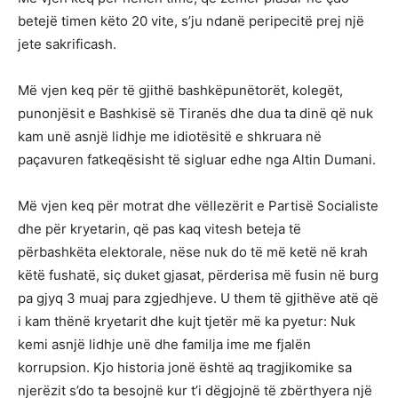
betejë timen këto 20 vite, s’ju ndanë peripecitë prej një
jete sakrificash.
Më vjen keq për të gjithë bashkëpunëtorët, kolegët,
punonjësit e Bashkisë së Tiranës dhe dua ta dinë që nuk
kam unë asnjë lidhje me idiotësitë e shkruara në
paçavuren fatkeqësisht të sigluar edhe nga Altin Dumani.
Më vjen keq për motrat dhe vëllezërit e Partisë Socialiste
dhe për kryetarin, që pas kaq vitesh beteja të
përbashkëta elektorale, nëse nuk do të më ketë në krah
këtë fushatë, siç duket gjasat, përderisa më fusin në burg
pa gjyq 3 muaj para zgjedhjeve. U them të gjithëve atë që
i kam thënë kryetarit dhe kujt tjetër më ka pyetur: Nuk
kemi asnjë lidhje unë dhe familja ime me fjalën
korrupsion. Kjo historia jonë është aq tragjikomike sa
njerëzit s’do ta besojnë kur t’i dëgjojnë të zbërthyera një