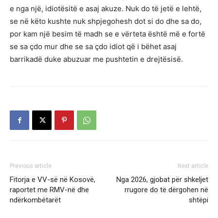
e nga një, idiotësitë e asaj akuze. Nuk do të jetë e lehtë,
se në këto kushte nuk shpjegohesh dot si do dhe sa do,
por kam një besim të madh se e vërteta është më e fortë
se sa çdo mur dhe se sa çdo idiot që i bëhet asaj
barrikadë duke abuzuar me pushtetin e drejtësisë.
Previous article
Next article
Fitorja e VV-së në Kosovë,
Nga 2026, gjobat për shkeljet
raportet me RMV-në dhe
rrugore do të dërgohen në
ndërkombëtarët
shtëpi