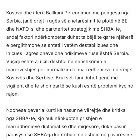
Kosova dhe i tërë Ballkani Perëndimor, me pengesa nga
Serbia, janë drejt rrugës së anëtarësimit të plotë në BE
dhe NATO, si dhe partneritet strategjik me SHBA-të,
andaj faktori ndërkombëtar duhet ta bëjë të qartë njëherë
e përgjithmonë se shteti i vetëm destabilizues dhe
inicues i agresioneve dhe ndikimeve ruse është Serbia.
Vuçiqi është ai i cili dështoi në nënshkrimin e
marrëveshjes për normalizim të marrëdhënieve ndërmjet
Kosovës dhe Serbisë. Brukseli tani duhet qenë më
vigjilent dhe të shoh qartë se kush është problemi kyç në
rajon.
Ndonëse qeveria Kurti ka hasur në vërejtje dhe kritika
nga SHBA-të, kjo nuk nënkupton prishjen e
marrëdhënieve diplomatike dhe miqësore, duke pasur
parasysh se SHBA-ja kontribuoi ndjeshëm në pavarësinë