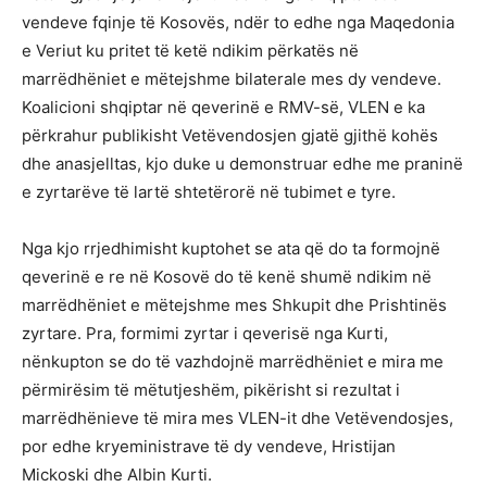
vendeve fqinje të Kosovës, ndër to edhe nga Maqedonia
e Veriut ku pritet të ketë ndikim përkatës në
marrëdhëniet e mëtejshme bilaterale mes dy vendeve.
Koalicioni shqiptar në qeverinë e RMV-së, VLEN e ka
përkrahur publikisht Vetëvendosjen gjatë gjithë kohës
dhe anasjelltas, kjo duke u demonstruar edhe me praninë
e zyrtarëve të lartë shtetërorë në tubimet e tyre.
Nga kjo rrjedhimisht kuptohet se ata që do ta formojnë
qeverinë e re në Kosovë do të kenë shumë ndikim në
marrëdhëniet e mëtejshme mes Shkupit dhe Prishtinës
zyrtare. Pra, formimi zyrtar i qeverisë nga Kurti,
nënkupton se do të vazhdojnë marrëdhëniet e mira me
përmirësim të mëtutjeshëm, pikërisht si rezultat i
marrëdhënieve të mira mes VLEN-it dhe Vetëvendosjes,
por edhe kryeministrave të dy vendeve, Hristijan
Mickoski dhe Albin Kurti.