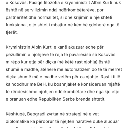
e Kosovës. Pasiqë filozofia e kryeministrit Albin Kurti nuk
është në servilizimin ndaj ndërkombëtarëve, por
partneritet dhe normalitet, si dhe krijimin e një shteti
funksional, e jo shtet i mbajtur në këmbë çdoherë nga të
tjerët.
Kryministrin Albin Kurti e kanë akuzuar edhe për
pezullimin e njohjeve të reja të pavarësisë së Kosovës,
mirëpo kur etja për diçka (në këtë rast njohja) është
shumë e madhe, atëherë me automatizëm do të të merret
diçka shumë më e madhe vetëm për ca njohje. Rast i tillë
ka ndodhur me BeH, ku boshnjakët e konsideruan mjaftë
të rëndësishme njohjen ndërkombëtare dhe nga kjo etje
e pranuan edhe Republikën Serbe brenda shtetit.
Kështuqë, Beogradi zyrtar në strategjinë e vet
diplomatike ka përdorur të njejtën narativë duke aluduar