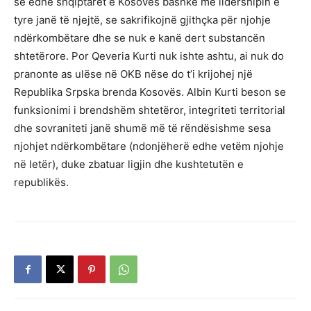
se edhe shqiptarët e Kosovës bashkë me lidershipin e
tyre janë të njejtë, se sakrifikojnë gjithçka për njohje
ndërkombëtare dhe se nuk e kanë dert substancën
shtetërore. Por Qeveria Kurti nuk ishte ashtu, ai nuk do
pranonte as ulëse në OKB nëse do t’i krijohej një
Republika Srpska brenda Kosovës. Albin Kurti beson se
funksionimi i brendshëm shtetëror, integriteti territorial
dhe sovraniteti janë shumë më të rëndësishme sesa
njohjet ndërkombëtare (ndonjëherë edhe vetëm njohje
në letër), duke zbatuar ligjin dhe kushtetutën e
republikës.