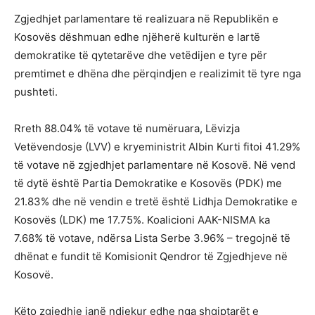
Zgjedhjet parlamentare të realizuara në Republikën e
Kosovës dëshmuan edhe njëherë kulturën e lartë
demokratike të qytetarëve dhe vetëdijen e tyre për
premtimet e dhëna dhe përqindjen e realizimit të tyre nga
pushteti.
Rreth 88.04% të votave të numëruara, Lëvizja
Vetëvendosje (LVV) e kryeministrit Albin Kurti fitoi 41.29%
të votave në zgjedhjet parlamentare në Kosovë. Në vend
të dytë është Partia Demokratike e Kosovës (PDK) me
21.83% dhe në vendin e tretë është Lidhja Demokratike e
Kosovës (LDK) me 17.75%. Koalicioni AAK-NISMA ka
7.68% të votave, ndërsa Lista Serbe 3.96% – tregojnë të
dhënat e fundit të Komisionit Qendror të Zgjedhjeve në
Kosovë.
Këto zgjedhje janë ndjekur edhe nga shqiptarët e