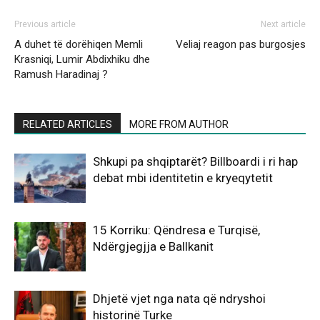
Previous article
Next article
A duhet të dorëhiqen Memli
Veliaj reagon pas burgosjes
Krasniqi, Lumir Abdixhiku dhe
Ramush Haradinaj ?
RELATED ARTICLES
MORE FROM AUTHOR
Shkupi pa shqiptarët? Billboardi i ri hap
debat mbi identitetin e kryeqytetit
15 Korriku: Qëndresa e Turqisë,
Ndërgjegjja e Ballkanit
Dhjetë vjet nga nata që ndryshoi
historinë Turke