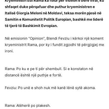
Kryeministri Edi Rama ka folur për videon e bërë viral, ku
shfaqet duke përqafuar dhe puthur kryeministren e
Italisë Giorgia Meloni në Moldavi, teksa morën pjesë në
Samitin e Komunitetit Politik Europian, bashkë me liderë
të tjerë të Bashkimit Evropian.
Në emisionin “Opinion”, Blendi Fevziu i kërkoi një koment
kryeministrit Rama, por ky i fundit zgjodhi të përgjigjej me
ironi.
Rama: Po ku e pe ti për shembull. Si e konstaton në
distancë është një puthje e fortë.
Fevziu: Po unë e shoh nuk më kanë lënë sytë akoma.
Rama: Atëherë po plakesh.