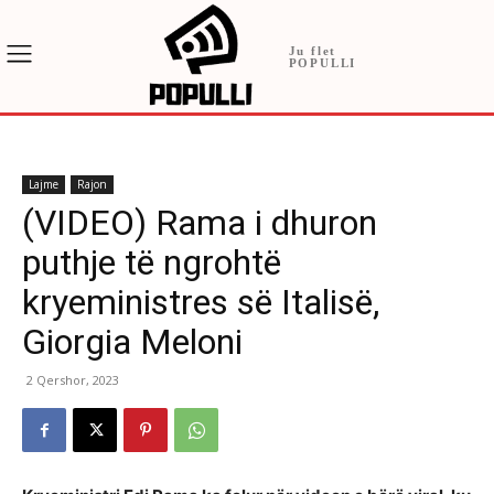
Ju flet
POPULLI
Lajme
Rajon
(VIDEO) Rama i dhuron
puthje të ngrohtë
kryeministres së Italisë,
Giorgia Meloni
2 Qershor, 2023