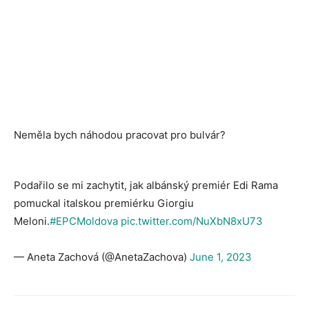
Neměla bych náhodou pracovat pro bulvár?
Podařilo se mi zachytit, jak albánský premiér Edi Rama
pomuckal italskou premiérku Giorgiu
Meloni.
#EPCMoldova
pic.twitter.com/NuXbN8xU73
— Aneta Zachová (@AnetaZachova)
June 1, 2023