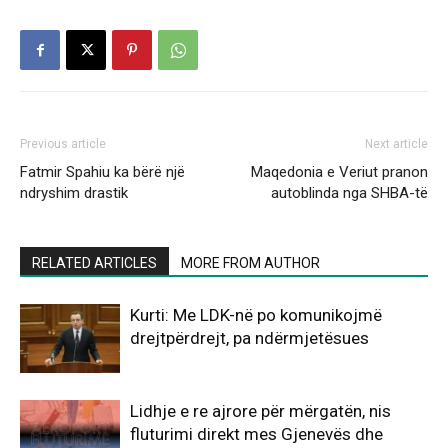
Previous article
Next article
Fatmir Spahiu ka bërë një
Maqedonia e Veriut pranon
ndryshim drastik
autoblinda nga SHBA-të
RELATED ARTICLES
MORE FROM AUTHOR
Kurti: Me LDK-në po komunikojmë
drejtpërdrejt, pa ndërmjetësues
Lidhje e re ajrore për mërgatën, nis
fluturimi direkt mes Gjenevës dhe