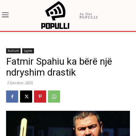
Ju flet
POPULLI
Kulturë
Lajme
Fatmir Spahiu ka bërë një
ndryshim drastik
2 Qershor, 2023