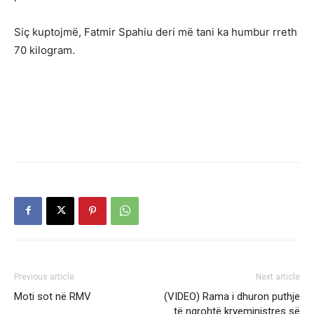
Siç kuptojmë, Fatmir Spahiu deri më tani ka humbur rreth
70 kilogram.
Previous article
Next article
Moti sot në RMV
(VIDEO) Rama i dhuron puthje
të ngrohtë kryeministres së