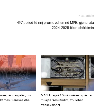
Next article
497 policë të rinj promovohen në MPB, gjenerata
2024-2025 fillon shërbimin
ajrore për mërgatën, nis
MASH pagoi 1.5 milionë euro për tre
rekt mes Gjenevës dhe
muaj te “Ars Studio”, zbulohen
transaksionet