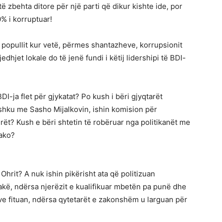
ë zbehta ditore për një parti që dikur kishte ide, por
% i korruptuar!
 popullit kur vetë, përmes shantazheve, korrupsionit
gjedhjet lokale do të jenë fundi i këtij lidershipi të BDI-
-ja flet për gjykatat? Po kush i bëri gjyqtarët
ashku me Sasho Mijalkovin, ishin komision për
rët? Kush e bëri shtetin të robëruar nga politikanët me
ako?
rit? A nuk ishin pikërisht ata që politizuan
akë, ndërsa njerëzit e kualifikuar mbetën pa punë dhe
ve fituan, ndërsa qytetarët e zakonshëm u larguan për