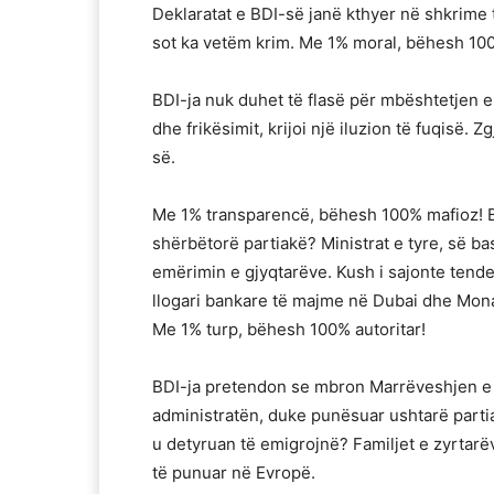
Deklaratat e BDI-së janë kthyer në shkrime t
sot ka vetëm krim. Me 1% moral, bëhesh 100
BDI-ja nuk duhet të flasë për mbështetjen e
dhe frikësimit, krijoi një iluzion të fuqisë. Z
së.
Me 1% transparencë, bëhesh 100% mafioz! BDI
shërbëtorë partiakë? Ministrat e tyre, së b
emërimin e gjyqtarëve. Kush i sajonte tende
llogari bankare të majme në Dubai dhe Mon
Me 1% turp, bëhesh 100% autoritar!
BDI-ja pretendon se mbron Marrëveshjen e Oh
administratën, duke punësuar ushtarë parti
u detyruan të emigrojnë? Familjet e zyrtarë
të punuar në Evropë.