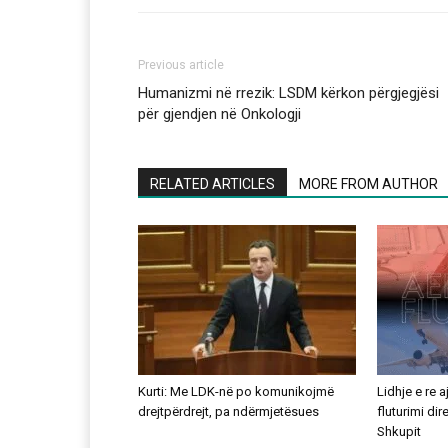
Previous article
Humanizmi në rrezik: LSDM kërkon përgjegjësi
për gjendjen në Onkologji
RELATED ARTICLES
MORE FROM AUTHOR
Kurti: Me LDK-në po komunikojmë
Lidhje e re 
drejtpërdrejt, pa ndërmjetësues
fluturimi di
Shkupit