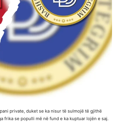
mpani private, duket se ka nisur të sulmojë të gjithë
ga frika se populli më në fund e ka kuptuar lojën e saj.