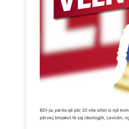
BDI-ja, partia që për 20 vite sillet si një ko
përveç binjakut të saj ideologjik, Levicën, n