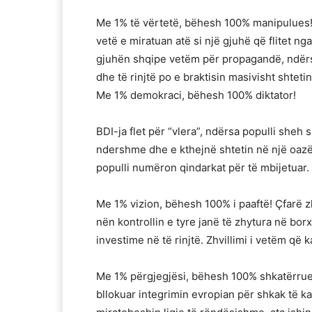
Me 1% të vërtetë, bëhesh 100% manipulues! B
vetë e miratuan atë si një gjuhë që flitet ng
gjuhën shqipe vetëm për propagandë, ndërs
dhe të rinjtë po e braktisin masivisht shtetin
Me 1% demokraci, bëhesh 100% diktator!
BDI-ja flet për “vlera”, ndërsa populli sheh 
ndershme dhe e kthejnë shtetin në një oazë
populli numëron qindarkat për të mbijetuar.
Me 1% vizion, bëhesh 100% i paaftë! Çfarë z
nën kontrollin e tyre janë të zhytura në borx
investime në të rinjtë. Zhvillimi i vetëm që
Me 1% përgjegjësi, bëhesh 100% shkatërrues
bllokuar integrimin evropian për shkak të ka