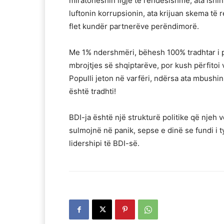
miratoheshin ligje të rëndësishme, ata ishi
luftonin korrupsionin, ata krijuan skema të r
flet kundër partnerëve perëndimorë.
Me 1% ndershmëri, bëhesh 100% tradhtar i pop
mbrojtjes së shqiptarëve, por kush përfitoi
Populli jeton në varfëri, ndërsa ata mbushin
është tradhti!
BDI-ja është një strukturë politike që njeh
sulmojnë në panik, sepse e dinë se fundi i ty
lidershipi të BDI-së.