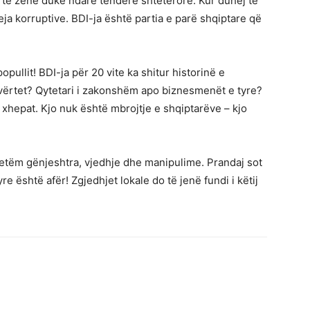
n të zënë duke ndarë tenderë shtetërorë. Kur duhej të
eja korruptive. BDI-ja është partia e parë shqiptare që
ullit! BDI-ja për 20 vite ka shitur historinë e
 vërtet? Qytetari i zakonshëm apo biznesmenët e tyre?
 xhepat. Kjo nuk është mbrojtje e shqiptarëve – kjo
 vetëm gënjeshtra, vjedhje dhe manipulime. Prandaj sot
re është afër! Zgjedhjet lokale do të jenë fundi i këtij