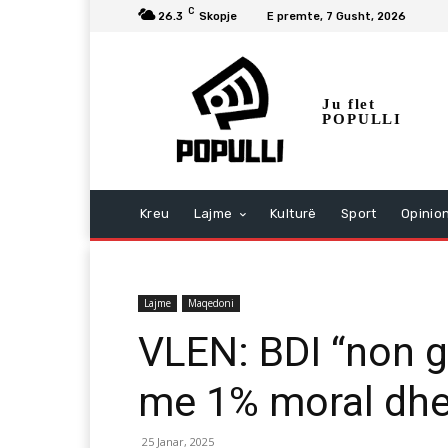
C
26.3
Skopje
E premte, 7 Gusht, 2026
Ju flet
POPULLI
Kreu
Lajme
Kulturë
Sport
Opinio
Lajme
Maqedoni
VLEN: BDI “non g
me 1% moral dhe
25 Janar, 2025