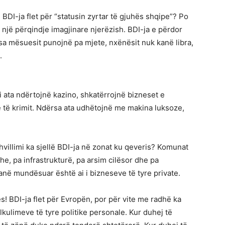
DI-ja flet për “statusin zyrtar të gjuhës shqipe”? Po
a një përqindje imagjinare njerëzish. BDI-ja e përdor
a mësuesit punojnë pa mjete, nxënësit nuk kanë libra,
.
si ata ndërtojnë kazino, shkatërrojnë bizneset e
 të krimit. Ndërsa ata udhëtojnë me makina luksoze,
hvillimi ka sjellë BDI-ja në zonat ku qeveris? Komunat
he, pa infrastrukturë, pa arsim cilësor dhe pa
 kanë mundësuar është ai i bizneseve të tyre private.
! BDI-ja flet për Evropën, por për vite me radhë ka
lkulimeve të tyre politike personale. Kur duhej të