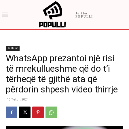
Ju flet
POPULLI
Kulturë
WhatsApp prezantoi një risi
të mrekullueshme që do t’i
tërheqë të gjithë ata që
përdorin shpesh video thirrje
10 Tetor, 2024