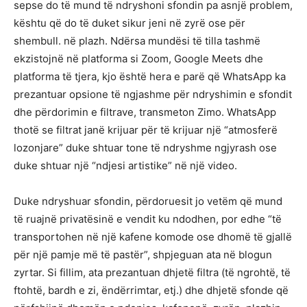
sepse do të mund të ndryshoni sfondin pa asnjë problem,
kështu që do të duket sikur jeni në zyrë ose për
shembull. në plazh. Ndërsa mundësi të tilla tashmë
ekzistojnë në platforma si Zoom, Google Meets dhe
platforma të tjera, kjo është hera e parë që WhatsApp ka
prezantuar opsione të ngjashme për ndryshimin e sfondit
dhe përdorimin e filtrave, transmeton Zimo. WhatsApp
thotë se filtrat janë krijuar për të krijuar një “atmosferë
lozonjare” duke shtuar tone të ndryshme ngjyrash ose
duke shtuar një “ndjesi artistike” në një video.
Duke ndryshuar sfondin, përdoruesit jo vetëm që mund
të ruajnë privatësinë e vendit ku ndodhen, por edhe “të
transportohen në një kafene komode ose dhomë të gjallë
për një pamje më të pastër”, shpjeguan ata në blogun
zyrtar. Si fillim, ata prezantuan dhjetë filtra (të ngrohtë, të
ftohtë, bardh e zi, ëndërrimtar, etj.) dhe dhjetë sfonde që