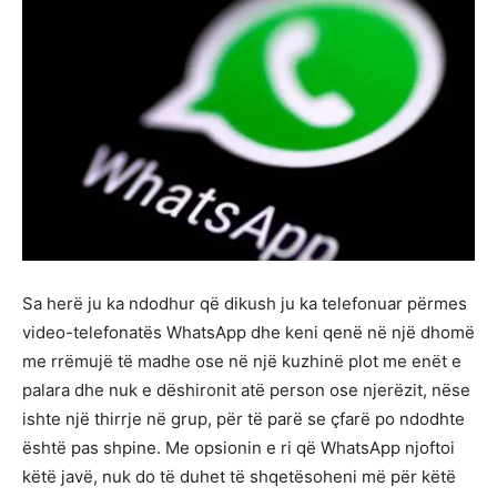
Sa herë ju ka ndodhur që dikush ju ka telefonuar përmes
video-telefonatës WhatsApp dhe keni qenë në një dhomë
me rrëmujë të madhe ose në një kuzhinë plot me enët e
palara dhe nuk e dëshironit atë person ose njerëzit, nëse
ishte një thirrje në grup, për të parë se çfarë po ndodhte
është pas shpine. Me opsionin e ri që WhatsApp njoftoi
këtë javë, nuk do të duhet të shqetësoheni më për këtë