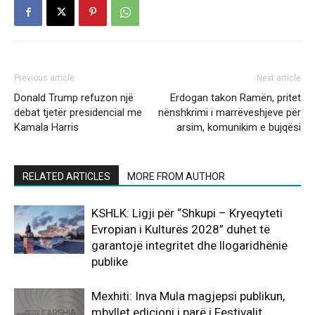
Previous article
Next article
Donald Trump refuzon një
Erdogan takon Ramën, pritet
debat tjetër presidencial me
nënshkrimi i marrëveshjeve për
Kamala Harris
arsim, komunikim e bujqësi
RELATED ARTICLES
MORE FROM AUTHOR
KSHLK: Ligji për “Shkupi – Kryeqyteti
Evropian i Kulturës 2028” duhet të
garantojë integritet dhe llogaridhënie
publike
Mexhiti: Inva Mula magjepsi publikun,
mbyllet edicioni i parë i Festivalit