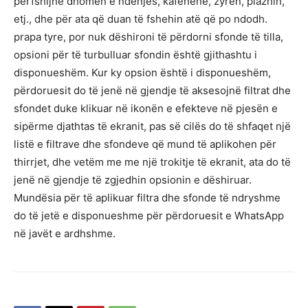
përfshijnë dhomën e ndenjes, kafenenë, zyrën, plazhin,
etj., dhe për ata që duan të fshehin atë që po ndodh.
prapa tyre, por nuk dëshironi të përdorni sfonde të tilla,
opsioni për të turbulluar sfondin është gjithashtu i
disponueshëm. Kur ky opsion është i disponueshëm,
përdoruesit do të jenë në gjendje të aksesojnë filtrat dhe
sfondet duke klikuar në ikonën e efekteve në pjesën e
sipërme djathtas të ekranit, pas së cilës do të shfaqet një
listë e filtrave dhe sfondeve që mund të aplikohen për
thirrjet, dhe vetëm me me një trokitje të ekranit, ata do të
jenë në gjendje të zgjedhin opsionin e dëshiruar.
Mundësia për të aplikuar filtra dhe sfonde të ndryshme
do të jetë e disponueshme për përdoruesit e WhatsApp
në javët e ardhshme.