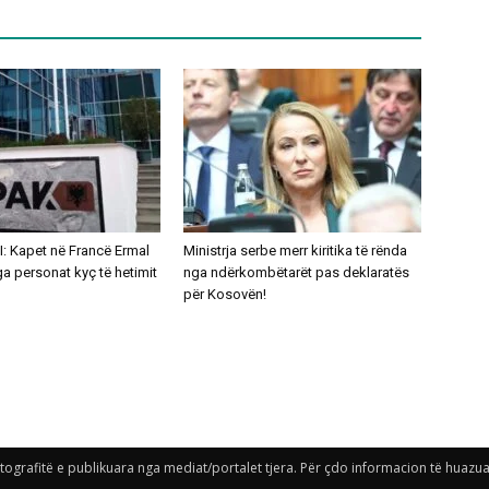
: Kapet në Francë Ermal
Ministrja serbe merr kiritika të rënda
nga personat kyç të hetimit
nga ndërkombëtarët pas deklaratës
për Kosovën!
grafitë e publikuara nga mediat/portalet tjera. Për çdo informacion të huazuar