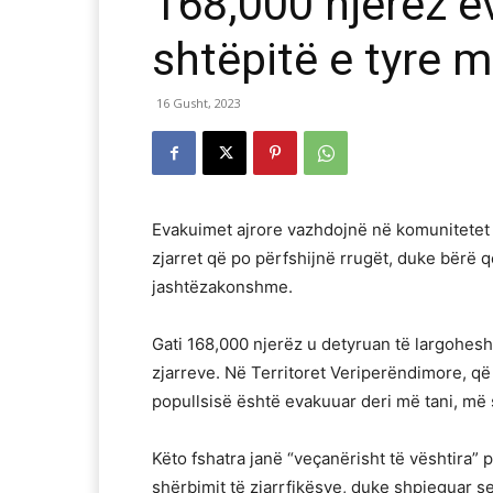
168,000 njerëz 
shtëpitë e tyre m
16 Gusht, 2023
Evakuimet ajrore vazhdojnë në komunitetet 
zjarret që po përfshijnë rrugët, duke bërë q
jashtëzakonshme.
Gati 168,000 njerëz u detyruan të largohes
zjarreve. Në Territoret Veriperëndimore, që
popullsisë është evakuuar deri më tani, më 
Këto fshatra janë “veçanërisht të vështira” 
shërbimit të zjarrfikësve, duke shpjeguar 