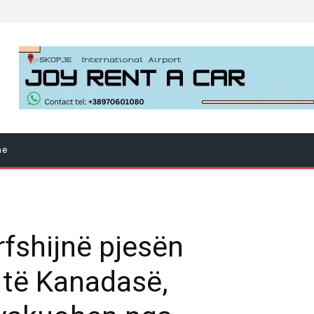
ne
rfshijnë pjesën
 të Kanadasë,