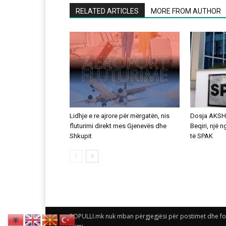
RELATED ARTICLES
MORE FROM AUTHOR
Lidhje e re ajrore për mërgatën, nis
Dosja AKSHI
fluturimi direkt mes Gjenevës dhe
Beqiri, një 
Shkupit
të SPAK
POPULLI.mk nuk mban përgjegjësi për postimet dhe foto