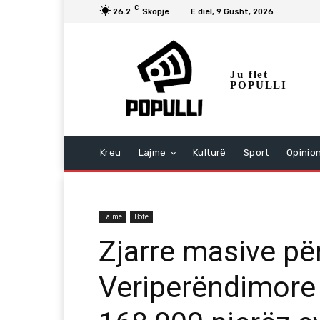
C
26.2
Skopje
E diel, 9 Gusht, 2026
Ju flet
POPULLI
Kreu
Lajme
Kulturë
Sport
Opinio
Lajme
Botë
Zjarre masive pë
Veriperëndimore