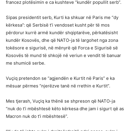
francez plotësimin e ca kushteve “kundër popullit serb”.
Sipas presidentit serb, Kurti ka shkuar në Paris me “dy
kërkesa”: që Serbisë t’i vendoset kusht për të mos
përdorur kurrë armë kundër shqiptarëve, përkatësisht
kundër Kosovës, dhe që NATO-ja të largohet nga zona
tokësore e sigurisë, në mënyrë që Forca e Sigurisë së
Kosovës të mund të shkojë në veriun e vendit të banuar
me shumicë serbe.
Vuçiq pretendon se “agjendën e Kurtit në Paris” e ka
mësuar përmes “njerëzve tanë në rrethin e Kurtit”.
Mes tjerash, Vuçiq ka thënë se shpreson që NATO-ja
“nuk do t’i mbështesë këto kërkesa dhe jam i sigurt që as
Macron nuk do t’i mbështesë”.