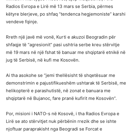
Radios Evropa e Lirë më 13 mars se Serbia, përmes
këtyre blerjeve, po shfaq “tendenca hegjemoniste” karshi
vendeve fqinje.
Rreth një javë më vonë, Kurti e akuzoi Beogradin për
shfaqje të “agresionit” pasi ushtria serbe kreu stërvitje
më 19 mars në një fshat të banuar me shqiptarë etnikë në
jug të Serbisë, në kufi me Kosovën.
Ai tha asokohe se “jemi thellësisht të shqetësuar me
demonstrimin e pajustifikueshëm ushtarak të Serbisë, me
helikopterë e parashutistë, në zonat e banuara me
shqiptarë në Bujanoc, fare pranë kufirit me Kosovën”.
Por, misioni i NATO-s në Kosovë, i tha Radios Evropa e
Lirë se ato stërvitjet nuk përbënin rrezik dhe se ishte
njoftuar paraprakisht nga Beogradi se Forcat e