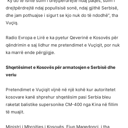
“Ky do të ishte sulm i drejtpërdrejtë ndaj paqes, sulm i
drejtpërdrejtë ndaj popullsisë sonë, ndaj gjithë Serbisë,
dhe jam pothuajse i sigurt se kjo nuk do të ndodhë”, tha
Vuçiq.
Radio Evropa e Lirë e ka pyetur Qeverinë e Kosovës për
qëndrimin e saj lidhur me pretendimet e Vuçiqit, por nuk
ka marrë ende përgjigje.
Shqetësimet e Kosovës për armatosjen e Serbisë dhe
veriu
Pretendimet e Vuçiqit vijnë në një kohë kur autoritetet
kosovare kanë shprehur shqetësim pasi Serbia bleu
raketat balistike supersonike CM-400 nga Kina në fillim
të muajit.
Ministri i Mbrojtjes i Kosovës, Ejup Maqedonci, i tha