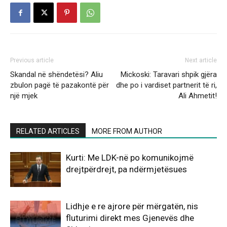
Previous article
Next article
Skandal në shëndetësi? Aliu
Mickoski: Taravari shpik gjëra
zbulon pagë të pazakontë për
dhe po i vardiset partnerit të ri,
një mjek
Ali Ahmetit!
RELATED ARTICLES
MORE FROM AUTHOR
Kurti: Me LDK-në po komunikojmë
drejtpërdrejt, pa ndërmjetësues
Lidhje e re ajrore për mërgatën, nis
fluturimi direkt mes Gjenevës dhe