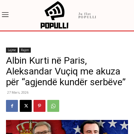
Ju flet
POPULLI
Lajme
Rajon
Albin Kurti në Paris,
Aleksandar Vuçiq me akuza
për “agjendë kundër serbëve”
27 Mars, 2026