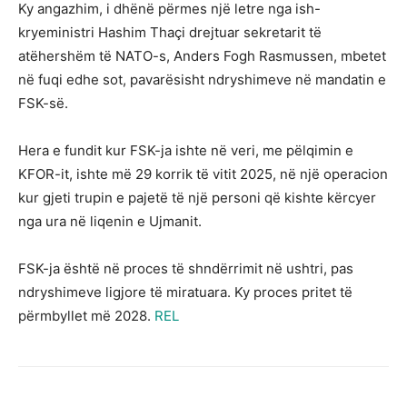
Ky angazhim, i dhënë përmes një letre nga ish-
kryeministri Hashim Thaçi drejtuar sekretarit të
atëhershëm të NATO-s, Anders Fogh Rasmussen, mbetet
në fuqi edhe sot, pavarësisht ndryshimeve në mandatin e
FSK-së.
Hera e fundit kur FSK-ja ishte në veri, me pëlqimin e
KFOR-it, ishte më 29 korrik të vitit 2025, në një operacion
kur gjeti trupin e pajetë të një personi që kishte kërcyer
nga ura në liqenin e Ujmanit.
FSK-ja është në proces të shndërrimit në ushtri, pas
ndryshimeve ligjore të miratuara. Ky proces pritet të
përmbyllet më 2028.
REL