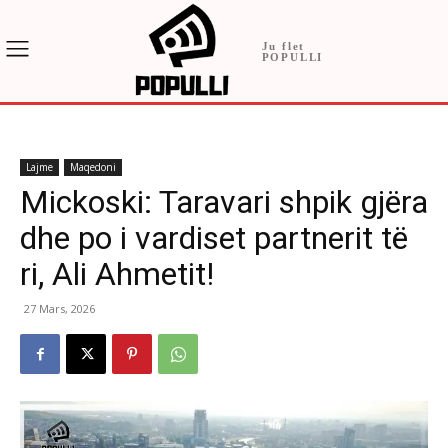
Ju flet
POPULLI
Lajme
Maqedoni
Mickoski: Taravari shpik gjëra
dhe po i vardiset partnerit të
ri, Ali Ahmetit!
27 Mars, 2026