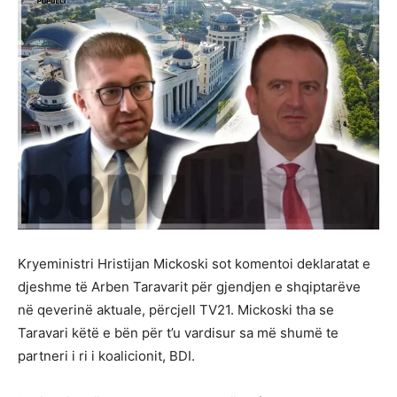
Kryeministri Hristijan Mickoski sot komentoi deklaratat e
djeshme të Arben Taravarit për gjendjen e shqiptarëve
në qeverinë aktuale, përcjell TV21. Mickoski tha se
Taravari këtë e bën për t’u vardisur sa më shumë te
partneri i ri i koalicionit, BDI.