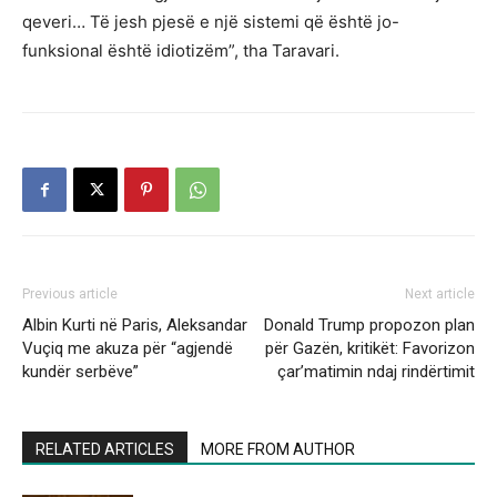
qeveri… Të jesh pjesë e një sistemi që është jo-
funksional është idiotizëm”, tha Taravari.
Previous article
Next article
Albin Kurti në Paris, Aleksandar
Donald Trump propozon plan
Vuçiq me akuza për “agjendë
për Gazën, kritikët: Favorizon
kundër serbëve”
çar’matimin ndaj rindërtimit
RELATED ARTICLES
MORE FROM AUTHOR