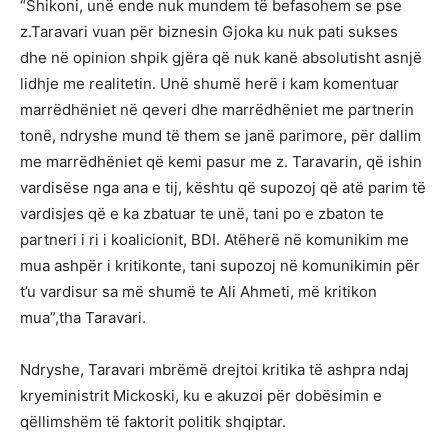
“Shikoni, unë ende nuk mundem të befasohem se pse
z.Taravari vuan për biznesin Gjoka ku nuk pati sukses
dhe në opinion shpik gjëra që nuk kanë absolutisht asnjë
lidhje me realitetin. Unë shumë herë i kam komentuar
marrëdhëniet në qeveri dhe marrëdhëniet me partnerin
tonë, ndryshe mund të them se janë parimore, për dallim
me marrëdhëniet që kemi pasur me z. Taravarin, që ishin
vardisëse nga ana e tij, kështu që supozoj që atë parim të
vardisjes që e ka zbatuar te unë, tani po e zbaton te
partneri i ri i koalicionit, BDI. Atëherë në komunikim me
mua ashpër i kritikonte, tani supozoj në komunikimin për
t’u vardisur sa më shumë te Ali Ahmeti, më kritikon
mua”,tha Taravari.
Ndryshe, Taravari mbrëmë drejtoi kritika të ashpra ndaj
kryeministrit Mickoski, ku e akuzoi për dobësimin e
qëllimshëm të faktorit politik shqiptar.