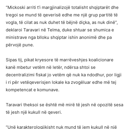
“Mickoski arriti t’i margjinalizojë totalisht shqiptarët dhe
tregoi se mund të qeverisë edhe me një grup partitë të
vogla, të cilat as nuk duhet të bëjnë diçka, as nuk dinë”,
deklaroi Taravari në Telma, duke shtuar se shumica e
ministrave nga blloku shqiptar ishin anonimë dhe pa
përvojë pune.
Sipas tij, pikat kryesore të marrëveshjes koalicionare
kanë mbetur vetëm në letër, ndërsa shtoi se
decentralizimi fiskal jo vetëm që nuk ka ndodhur, por ligji
i ri për vetëqeverisjen lokale ka zvogëluar edhe më tej
kompetencat e komunave.
Taravari theksoi se është më mirë të jesh në opozitë sesa
të jesh një kukull në qeveri.
“Unë karakterologjikisht nuk mund të jem kukull në një