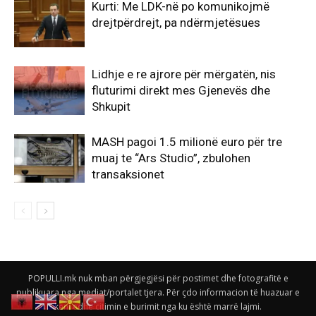
Kurti: Me LDK-në po komunikojmë
drejtpërdrejt, pa ndërmjetësues
Lidhje e re ajrore për mërgatën, nis
fluturimi direkt mes Gjenevës dhe
Shkupit
MASH pagoi 1.5 milionë euro për tre
muaj te “Ars Studio”, zbulohen
transaksionet
POPULLI.mk nuk mban përgjegjësi për postimet dhe fotografitë e
publikuara nga mediat/portalet tjera. Për çdo informacion të huazuar e
keni edhe citimin e burimit nga ku është marrë lajmi.