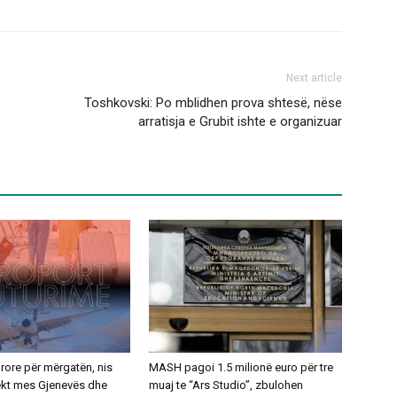
Next article
Toshkovski: Po mblidhen prova shtesë, nëse
arratisja e Grubit ishte e organizuar
ajrore për mërgatën, nis
MASH pagoi 1.5 milionë euro për tre
rekt mes Gjenevës dhe
muaj te “Ars Studio”, zbulohen