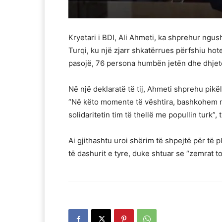
Kryetari i BDI, Ali Ahmeti, ka shprehur ngu
Turqi, ku një zjarr shkatërrues përfshiu hote
pasojë, 76 persona humbën jetën dhe dhjetë
Në një deklaratë të tij, Ahmeti shprehu pikëll
“Në këto momente të vështira, bashkohem m
solidaritetin tim të thellë me popullin turk”,
Ai gjithashtu uroi shërim të shpejtë për të
të dashurit e tyre, duke shtuar se “zemrat 