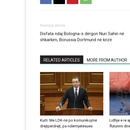
Previous article
Disfata ndaj Bologna-s dërgon Nuri Sahin në
shkarkim, Borussia Dortmund në krizë
RELATED ARTICLES
MORE FROM AUTHOR
Kurti: Me LDK-në po komunikojmë
Lidhje e re 
drejtpërdrejt, pa ndërmjetësues
fluturimi di