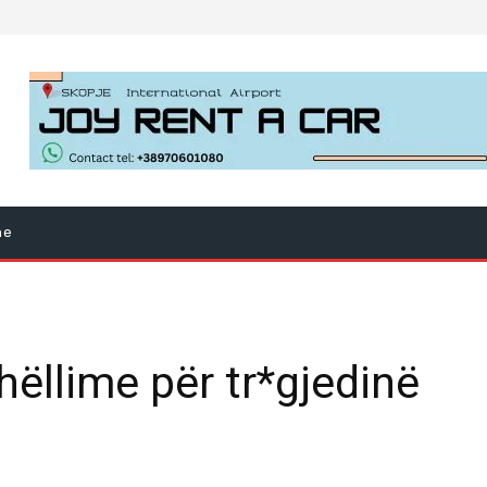
ne
hëllime për tr*gjedinë