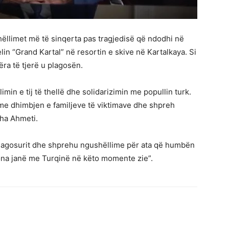
shëllimet më të sinqerta pas tragjedisë që ndodhi në
lin “Grand Kartal” në resortin e skive në Kartalkaya. Si
ra të tjerë u plagosën.
imin e tij të thellë dhe solidarizimin me popullin turk.
e dhimbjen e familjeve të viktimave dhe shpreh
 tha Ahmeti.
 plagosurit dhe shprehu ngushëllime për ata që humbën
tona janë me Turqinë në këto momente zie”.