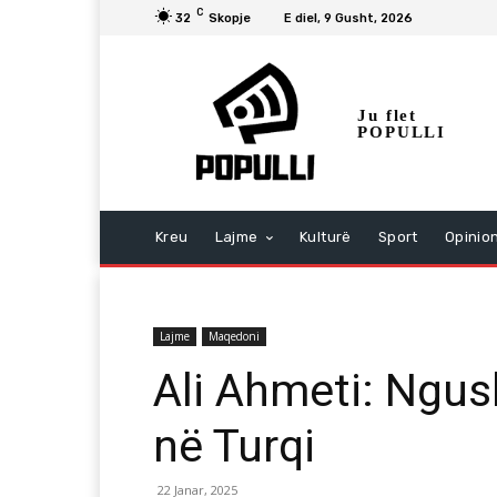
C
32
Skopje
E diel, 9 Gusht, 2026
Ju flet
POPULLI
Kreu
Lajme
Kulturë
Sport
Opinio
Lajme
Maqedoni
Ali Ahmeti: Ngus
në Turqi
22 Janar, 2025