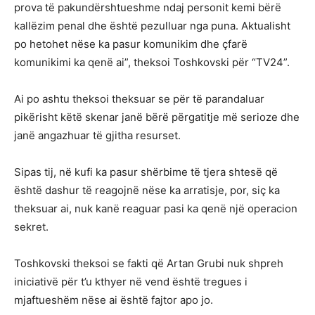
prova të pakundërshtueshme ndaj personit kemi bërë
kallëzim penal dhe është pezulluar nga puna. Aktualisht
po hetohet nëse ka pasur komunikim dhe çfarë
komunikimi ka qenë ai”, theksoi Toshkovski për “TV24”.
Ai po ashtu theksoi theksuar se për të parandaluar
pikërisht këtë skenar janë bërë përgatitje më serioze dhe
janë angazhuar të gjitha resurset.
Sipas tij, në kufi ka pasur shërbime të tjera shtesë që
është dashur të reagojnë nëse ka arratisje, por, siç ka
theksuar ai, nuk kanë reaguar pasi ka qenë një operacion
sekret.
Toshkovski theksoi se fakti që Artan Grubi nuk shpreh
iniciativë për t’u kthyer në vend është tregues i
mjaftueshëm nëse ai është fajtor apo jo.