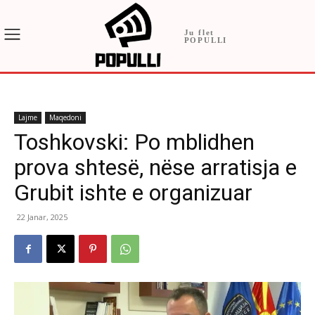
Ju flet
POPULLI
Lajme
Maqedoni
Toshkovski: Po mblidhen
prova shtesë, nëse arratisja e
Grubit ishte e organizuar
22 Janar, 2025