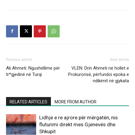
Previous article
Next article
Ali Ahmeti: Ngushëllime për
VLEN: Drin Ahmeti në hollet e
tr*gjedinë në Turqi
Prokurorisë, përfundoi epoka e
ndikimit në gjykata
RELATED ARTICLES
MORE FROM AUTHOR
Lidhje e re ajrore për mërgatën, nis
fluturimi direkt mes Gjenevës dhe
Shkupit