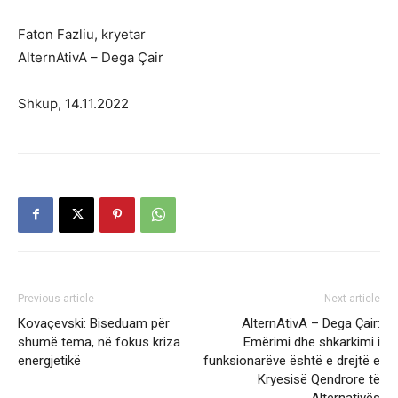
Faton Fazliu, kryetar
AlternAtivA – Dega Çair
Shkup, 14.11.2022
Previous article
Next article
Kovaçevski: Biseduam për
AlternAtivA – Dega Çair:
shumë tema, në fokus kriza
Emërimi dhe shkarkimi i
energjetikë
funksionarëve është e drejtë e
Kryesisë Qendrore të
Alternativës