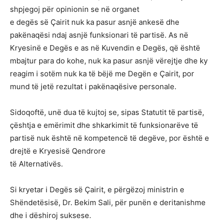
shpjegoj për opinionin se në organet
e degës së Çairit nuk ka pasur asnjë ankesë dhe
pakënaqësi ndaj asnjë funksionari të partisë. As në
Kryesinë e Degës e as në Kuvendin e Degës, që është
mbajtur para do kohe, nuk ka pasur asnjë vërejtje dhe ky
reagim i sotëm nuk ka të bëjë me Degën e Çairit, por
mund të jetë rezultat i pakënaqësive personale.
Sidoqoftë, unë dua të kujtoj se, sipas Statutit të partisë,
çështja e emërimit dhe shkarkimit të funksionarëve të
partisë nuk është në kompetencë të degëve, por është e
drejtë e Kryesisë Qendrore
të Alternativës.
Si kryetar i Degës së Çairit, e përgëzoj ministrin e
Shëndetësisë, Dr. Bekim Sali, për punën e deritanishme
dhe i dëshiroj suksese.