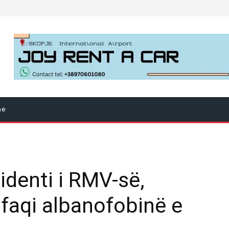
ne
identi i RMV-së,
faqi albanofobinë e