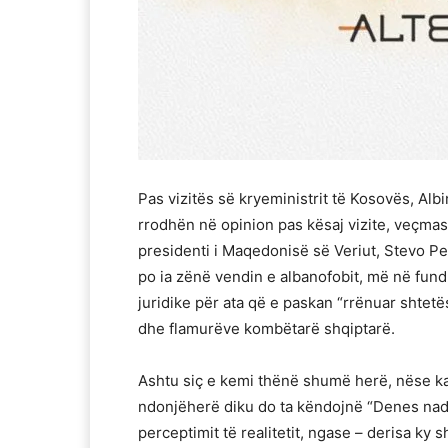
Pas vizitës së kryeministrit të Kosovës, Al
rrodhën në opinion pas kësaj vizite, veçmas
presidenti i Maqedonisë së Veriut, Stevo P
po ia zënë vendin e albanofobit, më në fund
juridike për ata që e paskan “rrënuar shtetë
dhe flamurëve kombëtarë shqiptarë.
Ashtu siç e kemi thënë shumë herë, nëse k
ndonjëherë diku do ta këndojnë “Denes nad 
perceptimit të realitetit, ngase – derisa ky s