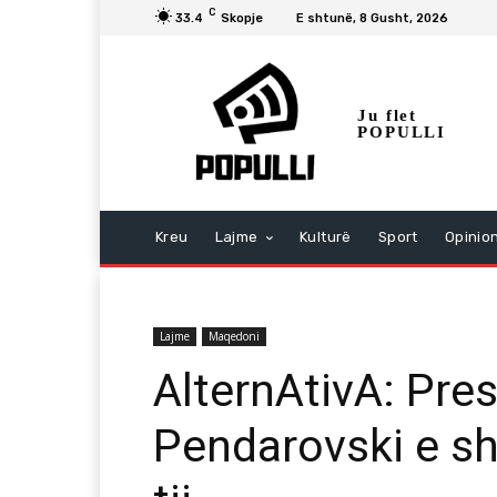
C
33.4
Skopje
E shtunë, 8 Gusht, 2026
Ju flet
POPULLI
Kreu
Lajme
Kulturë
Sport
Opinio
Lajme
Maqedoni
AlternAtivA: Pres
Pendarovski e sh