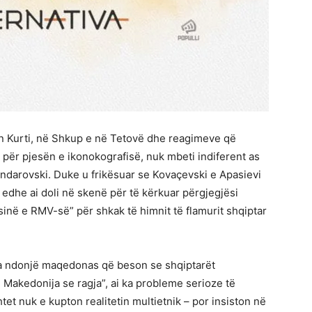
bin Kurti, në Shkup e në Tetovë dhe reagimeve që
 për pjesën e ikonokografisë, nuk mbeti indiferent as
endarovski. Duke u frikësuar se Kovaçevski e Apasievi
 edhe ai doli në skenë për të kërkuar përgjegjësi
sinë e RMV-së” për shkak të himnit të flamurit shqiptar
a ndonjë maqedonas që beson se shqiptarët
Makedonija se ragja”, ai ka probleme serioze të
htet nuk e kupton realitetin multietnik – por insiston në