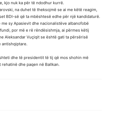
 kjo nuk ka për të ndodhur kurrë.
darovski, na duhet të theksojmë se ai me këtë reagim,
diset BDI-së që ta mbështesë edhe për një kandidaturë.
ëjë me sy Apasievit dhe nacionalistëve albanofobë
fundi, por më e rë rëndësishmja, ai përmes këtij
he Aleksandar Vuçiqit se është gati ta përsërisë
 antishqiptare.
shteti dhe të presidentit të tij që mos shohin më
t rehatinë dhe paqen në Ballkan.