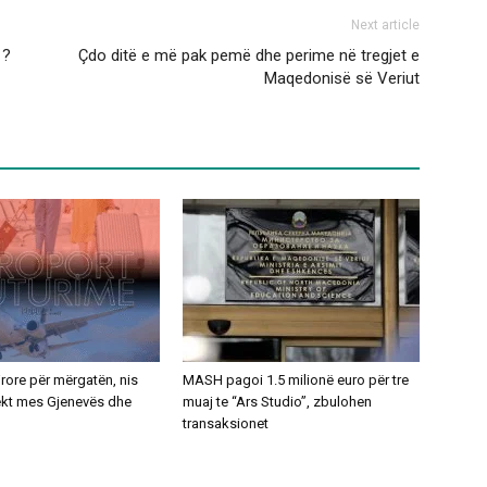
Next article
 ?
Çdo ditë e më pak pemë dhe perime në tregjet e
Maqedonisë së Veriut
ajrore për mërgatën, nis
MASH pagoi 1.5 milionë euro për tre
rekt mes Gjenevës dhe
muaj te “Ars Studio”, zbulohen
transaksionet