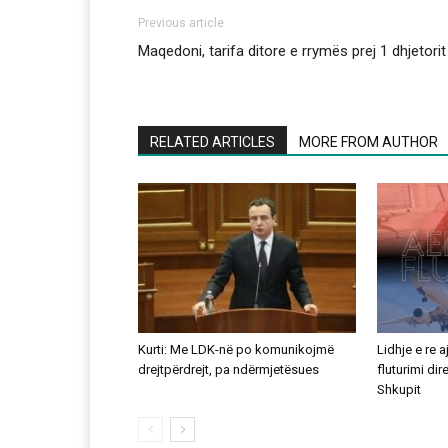
Previous article
Maqedoni, tarifa ditore e rrymës prej 1 dhjetorit
RELATED ARTICLES
MORE FROM AUTHOR
Kurti: Me LDK-në po komunikojmë
Lidhje e re 
drejtpërdrejt, pa ndërmjetësues
fluturimi di
Shkupit