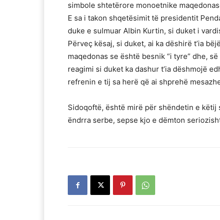
simbole shtetërore monoetnike maqedonase,
E sa i takon shqetësimit të presidentit Pen
duke e sulmuar Albin Kurtin, si duket i var
Përveç kësaj, si duket, ai ka dëshirë t’ia b
maqedonas se është besnik “i tyre” dhe, së 
reagimi si duket ka dashur t’ia dëshmojë ed
refrenin e tij sa herë që ai shprehë mesazhe
Sidoqoftë, është mirë për shëndetin e këtij 
ëndrra serbe, sepse kjo e dëmton seriozish