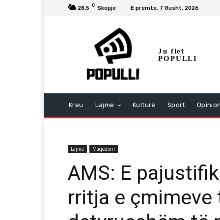
C
28.5
Skopje
E premte, 7 Gusht, 2026
Ju flet
POPULLI
Kreu
Lajme
Kulturë
Sport
Opinio
Lajme
Maqedoni
AMS: E pajustifi
rritja e çmimeve 