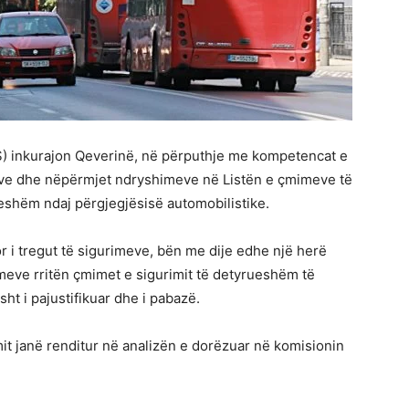
) inkurajon Qeverinë, në përputhje me kompetencat e
ruarve dhe nëpërmjet ndryshimeve në Listën e çmimeve të
ueshëm ndaj përgjegjësisë automobilistike.
r i tregut të sigurimeve, bën me dije edhe një herë
meve rritën çmimet e sigurimit të detyrueshëm të
ht i pajustifikuar dhe i pabazë.
it janë renditur në analizën e dorëzuar në komisionin