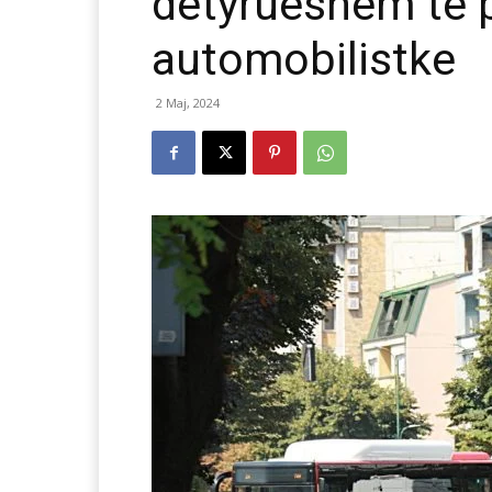
detyrueshëm të p
automobilistke
2 Maj, 2024