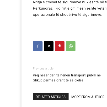
Rritja e çmimit të sigurimeve nuk është në f
Përkundrazi, kjo rritje çmimesh është vetëm
operacionale të shoqërive të sigurimeve.
Previous article
Prej nesër deri të hënën transporti publik në
Shkup përmes orarit të së dielës
RELATED ARTICLES
MORE FROM AUTHOR