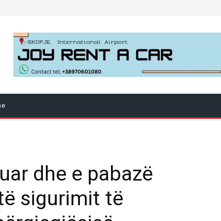
ne
kuar dhe e pabazë
të sigurimit të