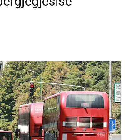
ërgjegjësisë