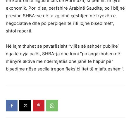
në kontroll të Ngushticës së Hormuzit, shpëtimit të tyre
ekonomik. Por, disa, përfshirë Arabinë Saudite, po i bëjnë
presion SHBA-së që ta zgjidhë çështjen në tryezën e
negociatave dhe po përpiqen të rifillojnë bisedimet”,
shtoi raporti.
Në lajm thuhet se pavarësisht “vijës së ashpër publike”
nga të dyja palët, SHBA-ja dhe Irani “po angazhohen në
mënyrë aktive me ndërmjetës dhe janë të hapur për
bisedime nëse secila tregon fleksibilitet të mjaftueshëm”.