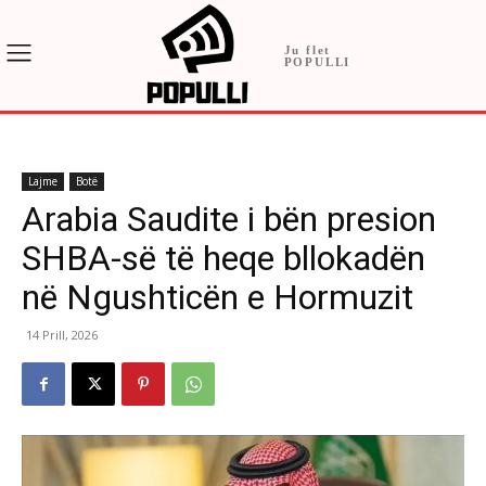
Ju flet
POPULLI
Lajme
Botë
Arabia Saudite i bën presion
SHBA-së të heqe bllokadën
në Ngushticën e Hormuzit
14 Prill, 2026