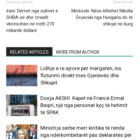
Previous article
Next article
Irani: Dëmet nga sulmet e
Mickoski: Nëse kthehet Nikolla
SHBA-së dhe Izraelit
Gruevski nga Hungaria do të
vlerësohen në rreth 270
shkojë në burg
miliardë dollarë
RELATED ARTICLES
MORE FROM AUTHOR
Lidhje e re ajrore për mërgatën, nis
fluturimi direkt mes Gjenevës dhe
Shkupit
Dosja AKSHI: Kapet në Francë Ermal
Beqiri, një nga personat kyç të hetimit
të SPAK
Ministrja serbe merr kiritika të rënda
nga ndërkombëtarët pas deklaratës për