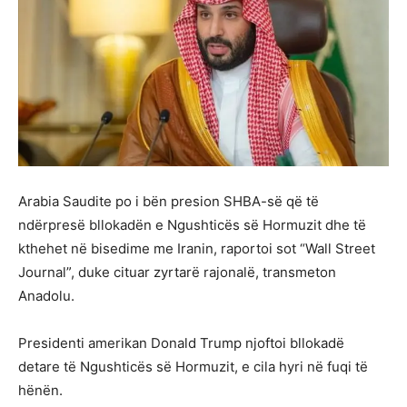
Arabia Saudite po i bën presion SHBA-së që të
ndërpresë bllokadën e Ngushticës së Hormuzit dhe të
kthehet në bisedime me Iranin, raportoi sot “Wall Street
Journal”, duke cituar zyrtarë rajonalë, transmeton
Anadolu.
Presidenti amerikan Donald Trump njoftoi bllokadë
detare të Ngushticës së Hormuzit, e cila hyri në fuqi të
hënën.