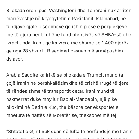
Bllokada erdhi pasi Washingtoni dhe Teherani nuk arritën
marrëveshje në kryeqytetin e Pakistanit, Islamabad, në
fundjavë gjatë bisedimeve që ishin pjesë e përpjekjeve
më të gjera për t’i dhënë fund ofensivës së SHBA-së dhe
Izraelit ndaj Iranit që ka vrarë më shumë se 1.400 njerëz
që nga 28 shkurti. Bisedimet pasuan një armëpushim
dyjavor.
Arabia Saudite ka frikë se bllokada e Trumpit mund ta
çojë Iranin në përshkallëzim dhe të prishë rrugë të tjera
të rëndësishme të transportit detar. Irani mund të
hakmerret duke mbyllur Bab al-Mandebin, një pikë
bllokimi në Detin e Kuq, thelbësore për eksportet e
mbetura të naftës së Mbretërisë, theksohet më tej.
“Shtetet e Gjirit nuk duan që lufta të përfundojë me Iranin