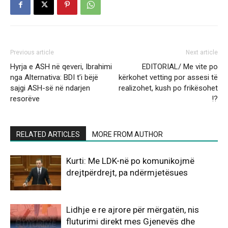
Previous article
Next article
Hyrja e ASH në qeveri, Ibrahimi
EDITORIAL/ Me vite po
nga Alternativa: BDI t’i bëjë
kërkohet vetting por assesi të
sajgi ASH-së në ndarjen
realizohet, kush po frikësohet
resorëve
!?
RELATED ARTICLES
MORE FROM AUTHOR
Kurti: Me LDK-në po komunikojmë
drejtpërdrejt, pa ndërmjetësues
Lidhje e re ajrore për mërgatën, nis
fluturimi direkt mes Gjenevës dhe