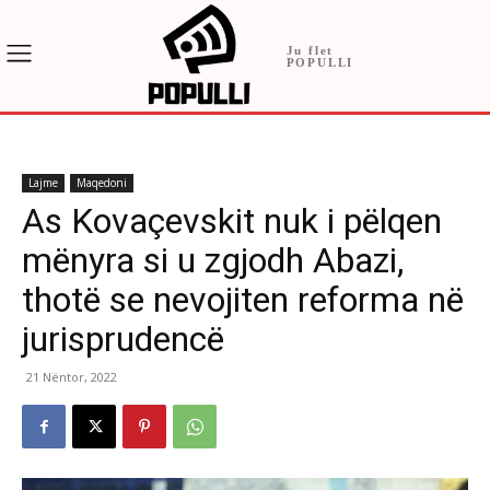
Ju flet
POPULLI
Lajme
Maqedoni
As Kovaçevskit nuk i pëlqen
mënyra si u zgjodh Abazi,
thotë se nevojiten reforma në
jurisprudencë
21 Nëntor, 2022