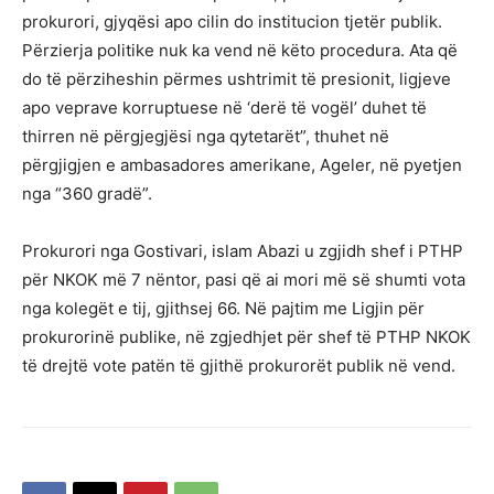
prokurori, gjyqësi apo cilin do institucion tjetër publik.
Përzierja politike nuk ka vend në këto procedura. Ata që
do të përziheshin përmes ushtrimit të presionit, ligjeve
apo veprave korruptuese në ‘derë të vogël’ duhet të
thirren në përgjegjësi nga qytetarët”, thuhet në
përgjigjen e ambasadores amerikane, Ageler, në pyetjen
nga “360 gradë”.
Prokurori nga Gostivari, islam Abazi u zgjidh shef i PTHP
për NKOK më 7 nëntor, pasi që ai mori më së shumti vota
nga kolegët e tij, gjithsej 66. Në pajtim me Ligjin për
prokurorinë publike, në zgjedhjet për shef të PTHP NKOK
të drejtë vote patën të gjithë prokurorët publik në vend.