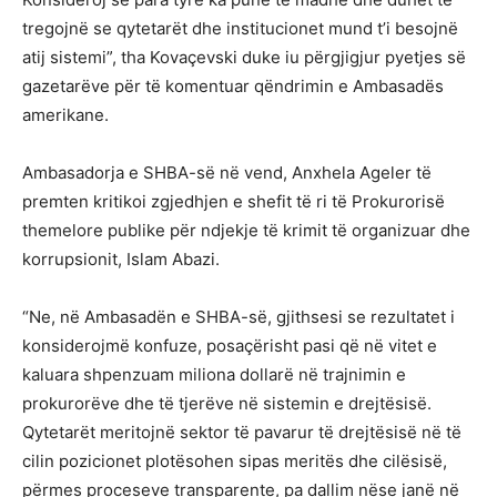
tregojnë se qytetarët dhe institucionet mund t’i besojnë
atij sistemi”, tha Kovaçevski duke iu përgjigjur pyetjes së
gazetarëve për të komentuar qëndrimin e Ambasadës
amerikane.
Ambasadorja e SHBA-së në vend, Anxhela Ageler të
premten kritikoi zgjedhjen e shefit të ri të Prokurorisë
themelore publike për ndjekje të krimit të organizuar dhe
korrupsionit, Islam Abazi.
“Ne, në Ambasadën e SHBA-së, gjithsesi se rezultatet i
konsiderojmë konfuze, posaçërisht pasi që në vitet e
kaluara shpenzuam miliona dollarë në trajnimin e
prokurorëve dhe të tjerëve në sistemin e drejtësisë.
Qytetarët meritojnë sektor të pavarur të drejtësisë në të
cilin pozicionet plotësohen sipas meritës dhe cilësisë,
përmes proceseve transparente, pa dallim nëse janë në