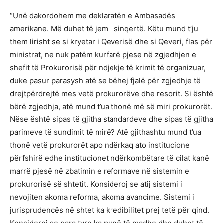
“Unë dakordohem me deklaratën e Ambasadës
amerikane. Më duhet të jem i sinqertë. Këtu mund t’ju
them lirisht se si kryetar i Qeverisë dhe si Qeveri, flas për
ministrat, ne nuk patëm kurfarë pjese në zgjedhjen e
shefit të Prokurorisë për ndjekje të krimit të organizuar,
duke pasur parasysh atë se bëhej fjalë për zgjedhje të
drejtpërdrejtë mes vetë prokurorëve dhe resorit. Si është
bërë zgjedhja, atë mund t’ua thonë më së miri prokurorët.
Nëse është sipas të gjitha standardeve dhe sipas të gjitha
parimeve të sundimit të mirë? Atë gjithashtu mund t’ua
thonë vetë prokurorët apo ndërkaq ato institucione
përfshirë edhe institucionet ndërkombëtare të cilat kanë
marrë pjesë në zbatimin e reformave në sistemin e
prokurorisë së shtetit. Konsideroj se atij sistemi i
nevojiten akoma reforma, akoma avancime. Sistemi i
jurisprudencës në shtet ka kredibilitet prej tetë për qind.
Konsideroj se para tyre ka punë të madhe dhe duhet të