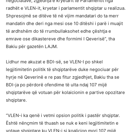
negociatave, zgjedhja e kryetarit të Parlamentit nga
radhët e VLEN-it, kryetar i parlamentit shqiptar u realizua.
Shpresojmë se ditëve të në vijim mandatari do ta merr
mandatin dhe deri nga mesi ose 10 ditëshi i parë i muajit
të ardhshëm do të rrumbullaksohet edhe çështja e
emrave ose dikastereve dhe formimi I Qeverisë”, tha
Bakiu për gazetën LAJM.
Lidhur me akuzat e BDI-së, se VLEN-I po shkel
legjitimitetin politik të shqiptarëve duke negociuar për
hyrje në Qeverinë e re pas fitur zgjedhjet, Bakiu tha se
BDI-ja po përdorë ofendime të ulta ndaj 107 mijë
shqiptarëve që votuan për kolaicionin e partive opozitare
shqiptare.
“VLEN-i ka qenë i vetmi opsion politik i pastër shqiptar.
Është nënçmim të thuash se nuk e keni legjitimitetin e
votave shqiptare ku VLEN-i si koalicion mori 107 mijë