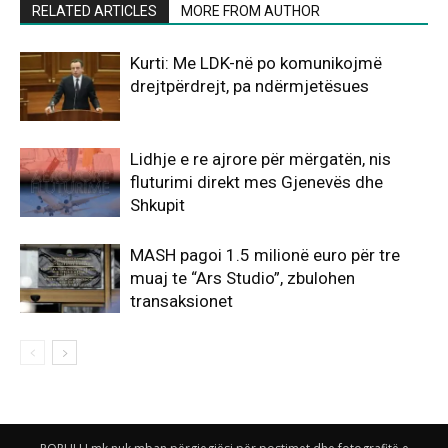
RELATED ARTICLES
MORE FROM AUTHOR
Kurti: Me LDK-në po komunikojmë
drejtpërdrejt, pa ndërmjetësues
Lidhje e re ajrore për mërgatën, nis
fluturimi direkt mes Gjenevës dhe
Shkupit
MASH pagoi 1.5 milionë euro për tre
muaj te “Ars Studio”, zbulohen
transaksionet