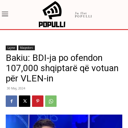
Ju flet
POPULLI
Lajme
Maqedoni
Bakiu: BDI-ja po ofendon
107,000 shqiptarë që votuan
për VLEN-in
30 Maj, 2024