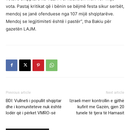
vota. Pastaj kritikat që i bënin se bëjmë festa sikur serbët,
mendoj se janë ofenduese nga 107 mijë shqiptarëve.
Mendoj se legjitimiteti është i pastër”, tha Bakiu për
gazetën LAJM.
Previous article
Next article
BDI: Vullneti i popullit shqiptar
Izraeli merr kontrollin e gjithë
dhe i komuniteteve nuk është
kufirit me Gazën, gjen 20
lodër që i përket VMRO-së
tunele të tjera të Hamasit