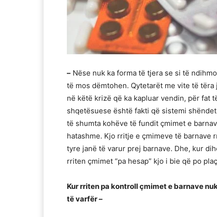
–
Nëse nuk ka forma të tjera se si të ndihm
të mos dëmtohen. Qytetarët me vite të tëra
në këtë krizë që ka kapluar vendin, për fat
shqetësuese është fakti që sistemi shënde
të shumta kohëve të fundit çmimet e barnave
hatashme. Kjo rritje e çmimeve të barnave rr
tyre janë të varur prej barnave. Dhe, kur d
rriten çmimet “pa hesap” kjo i bie që po plaç
Kur rriten pa kontroll çmimet e barnave nuk
të varfër –