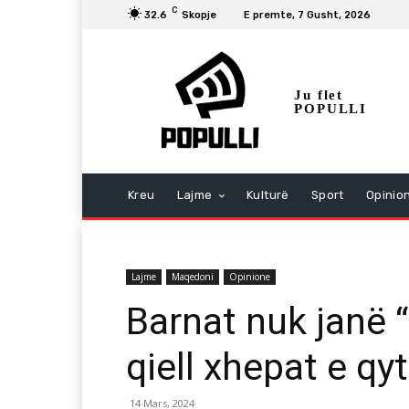
C
32.6
Skopje
E premte, 7 Gusht, 2026
Ju flet
POPULLI
Kreu
Lajme
Kulturë
Sport
Opinio
Lajme
Maqedoni
Opinione
Barnat nuk janë 
qiell xhepat e qy
14 Mars, 2024