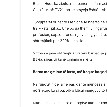
Besim Hoda ka zbuluar se punon në farmaci
ClickPlus në TV21 tha se arsyeja është – sh
“Shqiptarët duhet të ulen dhe të ndërtojnë
tre – katër pika… Unë po ua them, vij nga f
profesion, sepse brenda një viti e gjysmë ba
shtrenjtimit për 300%”, tha Hoda.
Shton se janë shtrenjtuar vetëm barnat që 
BE-ja, sipas tij kanë çmimin e njëjtë.
Barna me çmime të larta, më keq se kaq ed
Në fundvitin që lamë pas kishte mungesë s
në Shkup, ku si pasojë e kësaj mungese të
Mungesa disa mujore e terapive kundër kanc