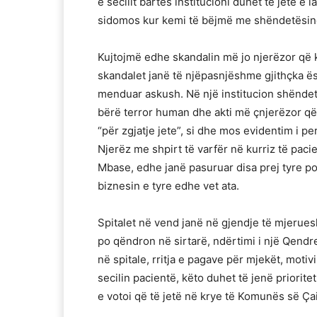
e secilit bartës institucioni duhet të jetë e 
sidomos kur kemi të bëjmë me shëndetësinë
Kujtojmë edhe skandalin më jo njerëzor që 
skandalet janë të njëpasnjëshme gjithçka ës
menduar askush. Në një institucion shëndet
bërë terror human dhe akti më çnjerëzor që 
“për zgjatje jete”, si dhe mos evidentim i pe
Njerëz me shpirt të varfër në kurriz të pac
Mbase, edhe janë pasuruar disa prej tyre por
biznesin e tyre edhe vet ata.
Spitalet në vend janë në gjendje të mjeru
po qëndron në sirtarë, ndërtimi i një Qendre
në spitale, rritja e pagave për mjekët, moti
secilin pacientë, këto duhet të jenë prioritet 
e votoi që të jetë në krye të Komunës së Çai