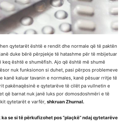
ohen qytetarët është e rendit dhe normale që të paktën
 janë duke bërë përpjekje të hatashme për të mbijetuar
 të keq është e shumëfish. Ajo që është më shumë
tësor nuk funksionon si duhet, pasi përpos problemeve
 kanë kaluar tavanin e normales, kanë pësuar rritje të
it pakënaqësinë e qytetarëve të cilët pa vullnetin e
ihet që barnat nuk janë luks por domosdoshmëri e të
kit qytetarët e varfër,
shkruan Zhurnal.
 ka se si të përkufizohet pos “plaçkë” ndaj qytetarëve