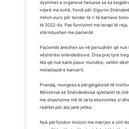
dyshimet e organeve hetuese se ka keqpërdo
ndarë me kohë, Fondi për Sigurim Shëndetës
milion euro për tender të ri të barnave biolo
të 2022-ës. Pas furnizimit me terapi të reja,
stërmbushen me pacientë.
Pacientët ankohen se në periudhën që nuk ka
vështirësi shëndetësore. Disa prej tyre treg
Ata që nuk kanë pasur mundësi, vetëm dësh
metastazat e kancerit.
Prandaj, mungesa e përgjegjësisë të instit
Ministrisë së Shëndetësisë qytetarët të ci
me shpenzime më të larta ekonomike si dhe
realitet për ata janë jetike.
Nuk përfundon misioni me marrjen e cilit do p