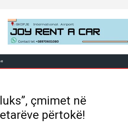
ne
“luks”, çmimet në
tetarëve përtokë!