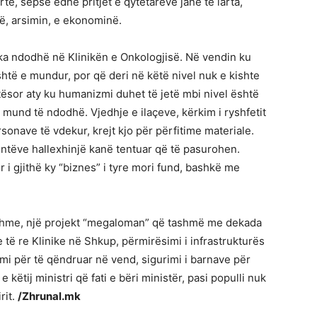
lartë, sepse edhe pritjet e qytetarëve janë të larta,
, arsimin, e ekonominë.
ka ndodhë në Klinikën e Onkologjisë. Në vendin ku
htë e mundur, por që deri në këtë nivel nuk e kishte
ësor aty ku humanizmi duhet të jetë mbi nivel është
mund të ndodhë. Vjedhje e ilaçeve, kërkim i ryshfetit
rsonave të vdekur, krejt kjo për përfitime materiale.
ientëve hallexhinjë kanë tentuar që të pasurohen.
 i gjithë ky “biznes” i tyre mori fund, bashkë me
eshme, një projekt “megaloman” që tashmë me dekada
 të re Klinike në Shkup, përmirësimi i infrastrukturës
vimi për të qëndruar në vend, sigurimi i barnave për
e këtij ministri që fati e bëri ministër, pasi populli nuk
rit.
/Zhrunal.mk