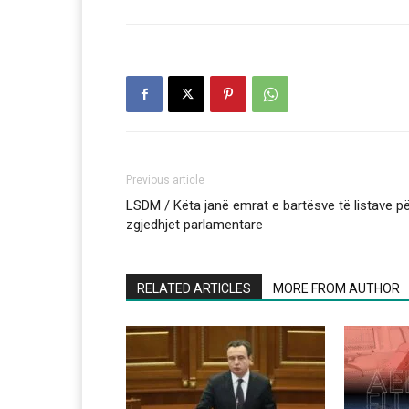
Previous article
LSDM / Këta janë emrat e bartësve të listave p
zgjedhjet parlamentare
RELATED ARTICLES
MORE FROM AUTHOR