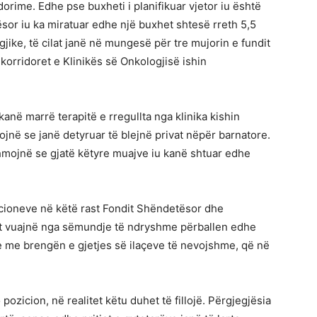
rime. Edhe pse buxheti i planifikuar vjetor iu është
or iu ka miratuar edhe një buxhet shtesë rreth 5,5
gjike, të cilat janë në mungesë për tre mujorin e fundit
 korridoret e Klinikës së Onkologjisë ishin
në marrë terapitë e rregullta nga klinika kishin
ojnë se janë detyruar të blejnë privat nëpër barnatore.
mojnë se gjatë këtyre muajve iu kanë shtuar edhe
ucioneve në këtë rast Fondit Shëndetësor dhe
lët vuajnë nga sëmundje të ndryshme përballen edhe
 me brengën e gjetjes së ilaçeve të nevojshme, që në
ozicion, në realitet këtu duhet të fillojë. Përgjegjësia