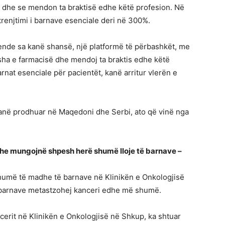
 dhe se mendon ta braktisë edhe këtë profesion. Në
trenjtimi i barnave esenciale deri në 300%.
 ende sa kanë shansë, një platformë të përbashkët, me
usha e farmacisë dhe mendoj ta braktis edhe këtë
rnat esenciale për pacientët, kanë arritur vlerën e
janë prodhuar në Maqedoni dhe Serbi, ato që vinë nga
he mungojnë shpesh herë shumë lloje të barnave –
humë të madhe të barnave në Klinikën e Onkologjisë
 barnave metastzohej kanceri edhe më shumë.
erit në Klinikën e Onkologjisë në Shkup, ka shtuar