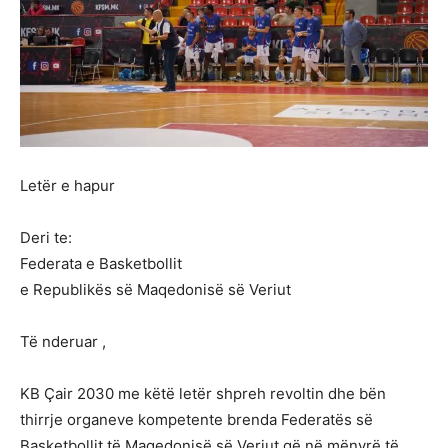
Letër e hapur
Deri te:
Federata e Basketbollit
e Republikës së Maqedonisë së Veriut
Të nderuar ,
KB Çair 2030 me këtë letër shpreh revoltin dhe bën
thirrje organeve kompetente brenda Federatës së
Basketbollit të Maqedonisë së Veriut që në mënyrë të