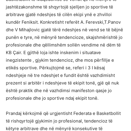
jashtëzakonshme të shqyrtojë sjelljen jo sportive të
arbitrave gjatë ndeshjes të cilën ekipi ynë e zhvilloi
kundër Feniksit. Konkretisht referët A. Ferevski,T.Panov
dhe V Mihajlovic gjatë tërë ndeshjes në vend se të bëjnë
punën e tyre, në mënyrë tendencioze, skajshmërishtë jo
profesionale dhe qëllimshëm sollën vendime në dëm të
KB Çair. E gjithë loja ishte inskenim i situatave
inegzistente , gjykim tendencioz, dhe mos përfillje e
etikës sportive. Përkujtojmë se, referi i 3 I kësaj
ndeshjeje në tre ndeshjet e fundit është vazhdimisht
prezent si arbitër i ndeshjeve të ekipit tonë, gjë që nuk
është praktik dhe në vazhdimsi manifeston qasje jo
profesionale dhe jo sportive ndaj ekipit tonë.
Prandaj kërkojmë që urgjentisht Federata e Basketbollit
të rishqyrtojë gjykimin jo profesional, tendencioz të
këtyre arbitrave dhe në mënyrë konsekutive të