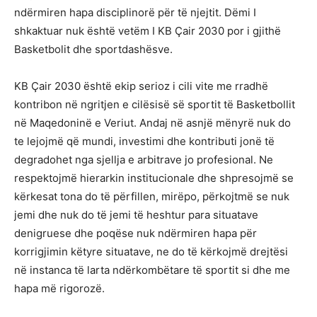
ndërmiren hapa disciplinorë për të njejtit. Dëmi I
shkaktuar nuk është vetëm I KB Çair 2030 por i gjithë
Basketbolit dhe sportdashësve.
KB Çair 2030 është ekip serioz i cili vite me rradhë
kontribon në ngritjen e cilësisë së sportit të Basketbollit
në Maqedoninë e Veriut. Andaj në asnjë mënyrë nuk do
te lejojmë që mundi, investimi dhe kontributi jonë të
degradohet nga sjellja e arbitrave jo profesional. Ne
respektojmë hierarkin institucionale dhe shpresojmë se
kërkesat tona do të përfillen, mirëpo, përkojtmë se nuk
jemi dhe nuk do të jemi të heshtur para situatave
denigruese dhe poqëse nuk ndërmiren hapa për
korrigjimin këtyre situatave, ne do të kërkojmë drejtësi
në instanca të larta ndërkombëtare të sportit si dhe me
hapa më rigorozë.