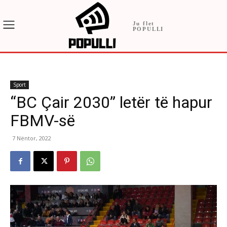
Ju flet
POPULLI
Sport
“BC Çair 2030” letër të hapur
FBMV-së
7 Nëntor, 2022