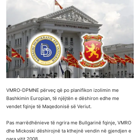
VMRO-DPMNE përveç që po planifikon izolimin me
Bashkimin Europian, të njëjtën e dëshiron edhe me
vendet fqinje të Maqedonisë së Veriut.
Pas marrëdhënieve të ngrira me Bullgarinë fqinje, VMRO
dhe Mickoski dëshirojnë ta kthejnë vendin në gjendjen e
para vitit 2008.