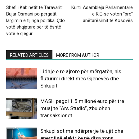
Shefi i Kabinetit të Taravarit:
Kurti: Asambleja Parlamentare
Bujar Osmani po përgatit
e KiE-së voton “pro”
largimin e tij nga politika. Çdo
anëtarësimit të Kosovës
votë shqiptare për të është
votë e djegur.
RELATED ARTICLES
MORE FROM AUTHOR
Lidhje e re ajrore për mërgatën, nis
fluturimi direkt mes Gjenevës dhe
Shkupit
MASH pagoi 1.5 milionë euro për tre
muaj te “Ars Studio”, zbulohen
transaksionet
Shkupi sot me ndërprerje të ujit dhe
energjisë elektrike në disa zona