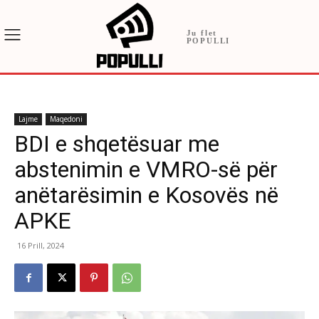
Ju flet
POPULLI
Lajme
Maqedoni
BDI e shqetësuar me
abstenimin e VMRO-së për
anëtarësimin e Kosovës në
APKE
16 Prill, 2024