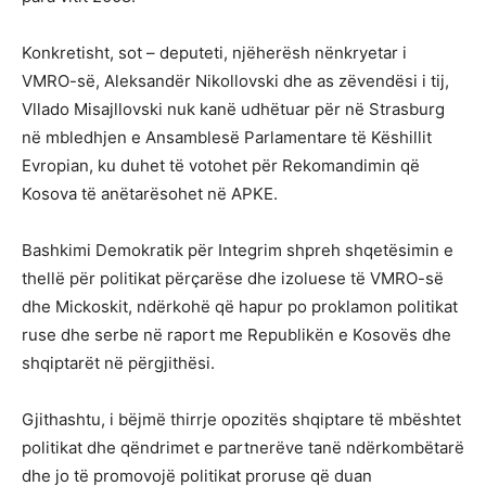
Konkretisht, sot – deputeti, njëherësh nënkryetar i
VMRO-së, Aleksandër Nikollovski dhe as zëvendësi i tij,
Vllado Misajllovski nuk kanë udhëtuar për në Strasburg
në mbledhjen e Ansamblesë Parlamentare të Këshillit
Evropian, ku duhet të votohet për Rekomandimin që
Kosova të anëtarësohet në APKE.
Bashkimi Demokratik për Integrim shpreh shqetësimin e
thellë për politikat përçarëse dhe izoluese të VMRO-së
dhe Mickoskit, ndërkohë që hapur po proklamon politikat
ruse dhe serbe në raport me Republikën e Kosovës dhe
shqiptarët në përgjithësi.
Gjithashtu, i bëjmë thirrje opozitës shqiptare të mbështet
politikat dhe qëndrimet e partnerëve tanë ndërkombëtarë
dhe jo të promovojë politikat proruse që duan