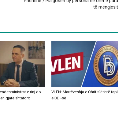
Prishtinë / Pla’gosen dy persona në orët e para
të mëngjesit
ndësministrat e rinj do
VLEN: Marrëveshja e Ohrit s’është tapi
n gjatë shtatorit
e BDI-së