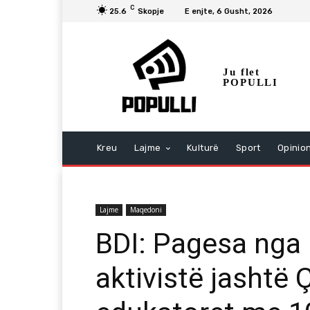
C
25.6
Skopje
E enjte, 6 Gusht, 2026
Ju flet
POPULLI
Kreu
Lajme
Kulturë
Sport
Opinio
Lajme
Maqedoni
BDI: Pagesa nga 
aktivistë jashtë Ç