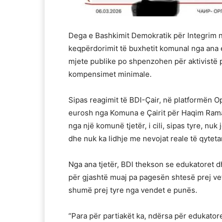
Dega e Bashkimit Demokratik për Integrim në
keqpërdorimit të buxhetit komunal nga ana 
mjete publike po shpenzohen për aktivistë
kompensimet minimale.
Sipas reagimit të BDI-Çair, në platformën O
eurosh nga Komuna e Çairit për Haqim Rama
nga një komunë tjetër, i cili, sipas tyre, n
dhe nuk ka lidhje me nevojat reale të qyteta
Nga ana tjetër, BDI thekson se edukatoret
për gjashtë muaj pa pagesën shtesë prej vetë
shumë prej tyre nga vendet e punës.
“Para për partiakët ka, ndërsa për edukatore