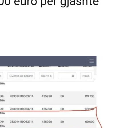
0 euro për gjashtë