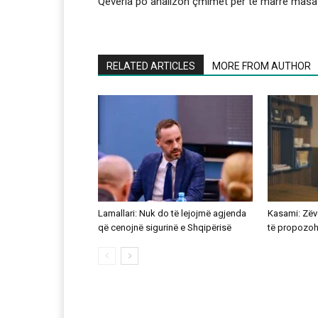
Qeveria po analizon çmimet për të marrë masa
RELATED ARTICLES
MORE FROM AUTHOR
Lamallari: Nuk do të lejojmë agjenda
Kasami: Zëve
që cenojnë sigurinë e Shqipërisë
të propozohe