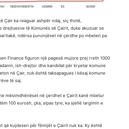
 Çair ka reaguar ashpër ndaj, siç thotë,
e drejtuesve të Komunës së Çairit, duke akuzuar se
 partiakë, ndërsa punonjëset në çerdhe po mbeten pa
pen Finance figuron një pagesë mujore prej rreth 1000
danin, ish-drejtor dhe kandidat për kryetar komune
uk jeton në Çair, nuk është taksapagues i kësaj komune
rëve të saj.
 dhe mësimdhënëset në çerdhet e Çairit kanë mbetur
m 100 eurosh, çka, sipas tyre, ka sjellë largimin e
t që kujdesen për fëmijët e Çairit nuk ka. Ky është