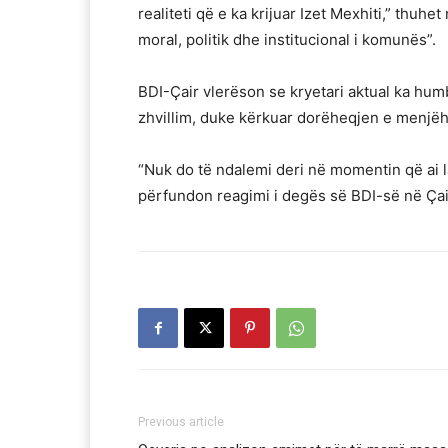
realiteti që e ka krijuar Izet Mexhiti,” thuhe
moral, politik dhe institucional i komunës”.
BDI-Çair vlerëson se kryetari aktual ka humb
zhvillim, duke kërkuar dorëheqjen e menjëh
“Nuk do të ndalemi deri në momentin që ai larg
përfundon reagimi i degës së BDI-së në Çai
Previous article