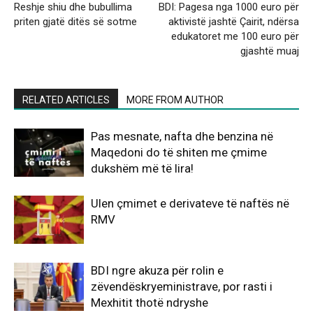
Reshje shiu dhe bubullima
BDI: Pagesa nga 1000 euro për
priten gjatë ditës së sotme
aktivistë jashtë Çairit, ndërsa
edukatoret me 100 euro për
gjashtë muaj
RELATED ARTICLES
MORE FROM AUTHOR
Pas mesnate, nafta dhe benzina në
Maqedoni do të shiten me çmime
dukshëm më të lira!
Ulen çmimet e derivateve të naftës në
RMV
BDI ngre akuza për rolin e
zëvendëskryeministrave, por rasti i
Mexhitit thotë ndryshe