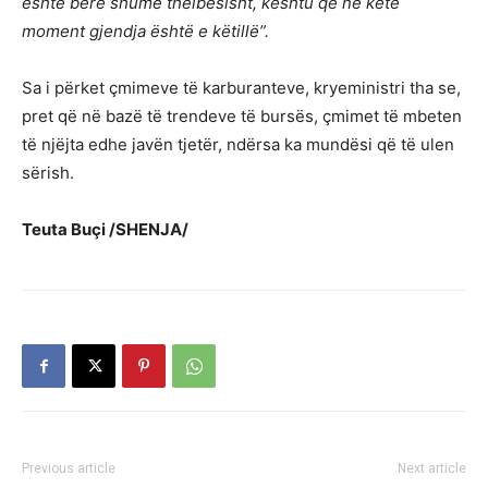
është bërë shumë thelbësisht, kështu që në këtë
moment gjendja është e këtillë”.
Sa i përket çmimeve të karburanteve, kryeministri tha se,
pret që në bazë të trendeve të bursës, çmimet të mbeten
të njëjta edhe javën tjetër, ndërsa ka mundësi që të ulen
sërish.
Teuta Buçi /SHENJA/
Previous article
Next article