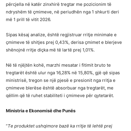
përcjella në katër zinxhirë tregtar me pozicionim të
ndryshëm të çmimeve, në periudhën nga 1 shkurti deri
më 1 prill të vitit 2026.
Sipas kësaj analize, është regjistruar rritje minimale e
çmimeve të shitjes prej 0,43%, derisa çmimet e blerjeve
shënojnë rritje diçka më të lartë prej 1,01%.
Në të njëjtën kohë, marzhi mesatar i fitimit bruto te
tregtarët është ulur nga 16,28% në 15,80%, gjë që sipas
ministrisë, tregon se një pjesë e presionit nga rritja e
çmimeve blerëse është absorbuar nga tregtarët, me
qëllim që të ruhet stabiliteti i çmimeve për qytetarët.
Ministria e Ekonomisë dhe Punës
“
Тe produktet ushqimore bazë ka rritje të lehtë prej