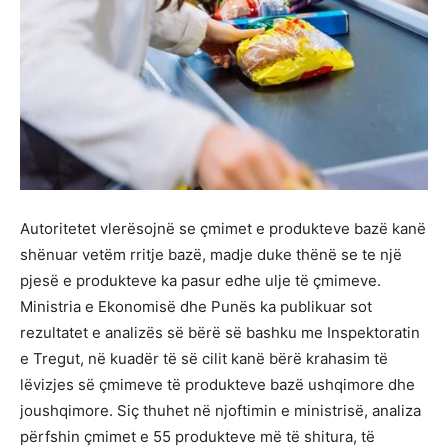
Autoritetet vlerësojnë se çmimet e produkteve bazë kanë
shënuar vetëm rritje bazë, madje duke thënë se te një
pjesë e produkteve ka pasur edhe ulje të çmimeve.
Ministria e Ekonomisë dhe Punës ka publikuar sot
rezultatet e analizës së bërë së bashku me Inspektoratin
e Tregut, në kuadër të së cilit kanë bërë krahasim të
lëvizjes së çmimeve të produkteve bazë ushqimore dhe
joushqimore. Siç thuhet në njoftimin e ministrisë, analiza
përfshin çmimet e 55 produkteve më të shitura, të