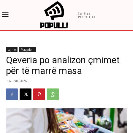
Ju flet
POPULLI
Lajme
Maqedoni
Qeveria po analizon çmimet
për të marrë masa
16 Prill, 2026