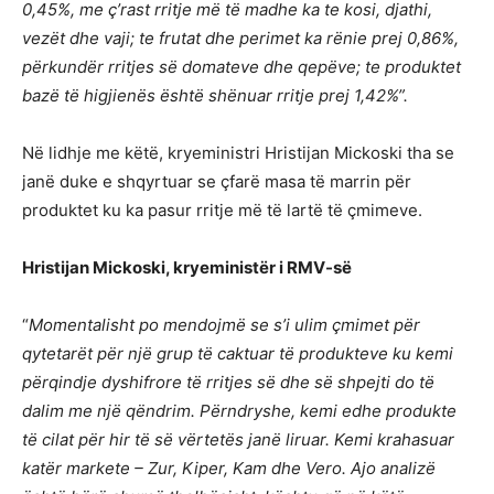
0,45%, me ç’rast rritje më të madhe ka te kosi, djathi,
vezët dhe vaji; te frutat dhe perimet ka rënie prej 0,86%,
përkundër rritjes së domateve dhe qepëve; te produktet
bazë të higjienës është shënuar rritje prej 1,42%”.
Në lidhje me këtë, kryeministri Hristijan Mickoski tha se
janë duke e shqyrtuar se çfarë masa të marrin për
produktet ku ka pasur rritje më të lartë të çmimeve.
Hristijan Mickoski, kryeministër i RMV-së
“
Momentalisht po mendojmë se s’i ulim çmimet për
qytetarët për një grup të caktuar të produkteve ku kemi
përqindje dyshifrore të rritjes së dhe së shpejti do të
dalim me një qëndrim. Përndryshe, kemi edhe produkte
të cilat për hir të së vërtetës janë liruar. Kemi krahasuar
katër markete – Zur, Kiper, Kam dhe Vero. Ajo analizë