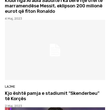
Klubi nga Arabia Saudite i ka bërë një ofertë
marramendëse Messit, eklipson 200 milionë
eurot që fiton Ronaldo
4 Maj, 2023
LAJME
Kjo është pamja e stadiumit “Skenderbeu”
të Korçës
2 Maj, 2023