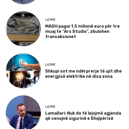
LAJME
MASH pagoi 1.5 milionë euro për tre
muaj te “Ars Studio”, zbulohen
transaksionet
LAJME
Shkupi sot me ndërprerje të ujit dhe
energjisë elektrike në disa zona
LAJME
Lamallari: Nuk do të lejojmë agjenda
që cenojnë sigurinë e Shqipërisë