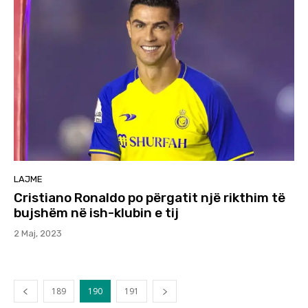
LAJME
Cristiano Ronaldo po përgatit një rikthim të
bujshëm në ish-klubin e tij
2 Maj, 2023
189
190
191