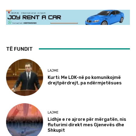
TË FUNDIT
LAJME
Kurti: Me LDK-në po komunikojmë
drejtpërdrejt, pa ndërmjetësues
LAJME
Lidhje e re ajrore për mërgatën, nis
fluturimi direkt mes Gjenevës dhe
Shkupit