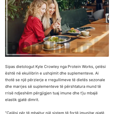
Sipas dietologut Kyle Crowley nga Protein Works, çelësi
është në ekuilibrin e ushqimit dhe suplementeve. Ai
thotë se një përzierje e rregullimeve të dietës sezonale
dhe marrjes së suplementeve të përshtatura mund të
rrisë ndjeshëm përgjigjen tuaj imune dhe t’ju mbajë
elastik gjatë dimrit.
“Çelësi për të mbajtur një sistem të fortë imunitar gjatë