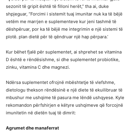
sezonit të gripit është të filloni herët,” tha ai, duke
shpjeguar, “Forcimi i sistemit tuaj imunitar nuk ka të bëjë
vetëm me marrjen e suplementeve kur jeni tashmë të
dëshpëruar, por ka të bëjë me integrimin e një sistemi të
plotë. plan dietë për të qëndruar një hap përpara.’
Kur bëhet fjalë për suplementet, ai shprehet se vitamina
D është e rëndësishme, si dhe suplementet probiotike,
zinku, vitamina C dhe magnezi.
Ndërsa suplementet ofrojnë mbështetje të vlefshme,
dietologu thekson rëndësinë e një diete të ekuilibruar të
mbushur me ushqime të pasura me lëndë ushqyese. Kyle
rekomandon përfshirjen e këtyre ushqimeve që forcojnë
imunitetin në dietën tuaj të dimrit:
Agrumet dhe manaferrat