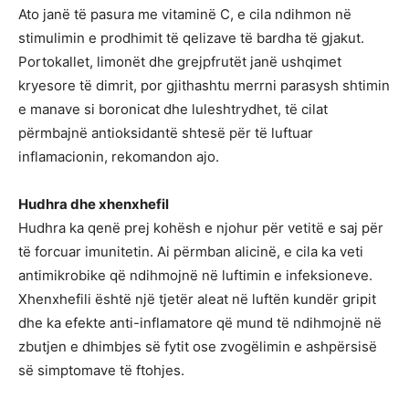
Ato janë të pasura me vitaminë C, e cila ndihmon në
stimulimin e prodhimit të qelizave të bardha të gjakut.
Portokallet, limonët dhe grejpfrutët janë ushqimet
kryesore të dimrit, por gjithashtu merrni parasysh shtimin
e manave si boronicat dhe luleshtrydhet, të cilat
përmbajnë antioksidantë shtesë për të luftuar
inflamacionin, rekomandon ajo.
Hudhra dhe xhenxhefil
Hudhra ka qenë prej kohësh e njohur për vetitë e saj për
të forcuar imunitetin. Ai përmban alicinë, e cila ka veti
antimikrobike që ndihmojnë në luftimin e infeksioneve.
Xhenxhefili është një tjetër aleat në luftën kundër gripit
dhe ka efekte anti-inflamatore që mund të ndihmojnë në
zbutjen e dhimbjes së fytit ose zvogëlimin e ashpërsisë
së simptomave të ftohjes.