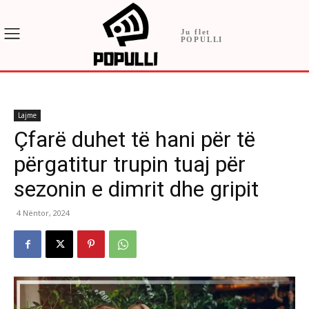
Ju flet
POPULLI
Lajme
Çfarë duhet të hani për të
përgatitur trupin tuaj për
sezonin e dimrit dhe gripit
4 Nëntor, 2024