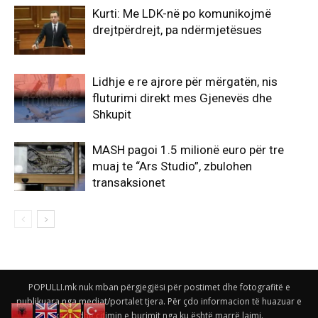
Kurti: Me LDK-në po komunikojmë
drejtpërdrejt, pa ndërmjetësues
Lidhje e re ajrore për mërgatën, nis
fluturimi direkt mes Gjenevës dhe
Shkupit
MASH pagoi 1.5 milionë euro për tre
muaj te “Ars Studio”, zbulohen
transaksionet
POPULLI.mk nuk mban përgjegjësi për postimet dhe fotografitë e
publikuara nga mediat/portalet tjera. Për çdo informacion të huazuar e
keni edhe citimin e burimit nga ku është marrë lajmi.