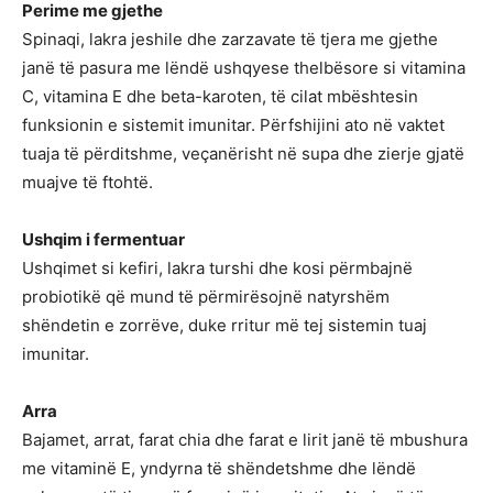
Perime me gjethe
Spinaqi, lakra jeshile dhe zarzavate të tjera me gjethe
janë të pasura me lëndë ushqyese thelbësore si vitamina
C, vitamina E dhe beta-karoten, të cilat mbështesin
funksionin e sistemit imunitar. Përfshijini ato në vaktet
tuaja të përditshme, veçanërisht në supa dhe zierje gjatë
muajve të ftohtë.
Ushqim i fermentuar
Ushqimet si kefiri, lakra turshi dhe kosi përmbajnë
probiotikë që mund të përmirësojnë natyrshëm
shëndetin e zorrëve, duke rritur më tej sistemin tuaj
imunitar.
Arra
Bajamet, arrat, farat chia dhe farat e lirit janë të mbushura
me vitaminë E, yndyrna të shëndetshme dhe lëndë