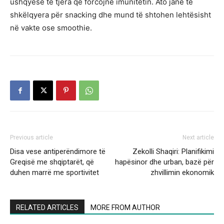
ushqyese të tjera që forcojnë imunitetin. Ato janë të
shkëlqyera për snacking dhe mund të shtohen lehtësisht
në vakte ose smoothie.
Previous article
Next article
Disa vese antiperëndimore të
Zekolli Shaqiri: Planifikimi
Greqisë me shqiptarët, që
hapësinor dhe urban, bazë për
duhen marrë me sportivitet
zhvillimin ekonomik
RELATED ARTICLES
MORE FROM AUTHOR