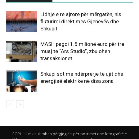
Lidhje e re ajrore për mërgatën, nis
fluturimi direkt mes Gjenevës dhe
Shkupit
MASH pagoi 1.5 milionë euro për tre
muaj te “Ars Studio”, zbulohen
transaksionet
Shkupi sot me ndërprerje të ujit dhe
energjisë elektrike në disa zona
POPULLI.mk nuk mban përgjegjësi për postimet dhe fotografitë e