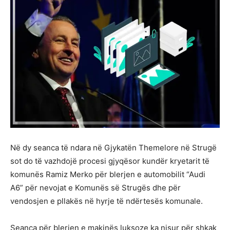
Në dy seanca të ndara në Gjykatën Themelore në Strugë
sot do të vazhdojë procesi gjyqësor kundër kryetarit të
komunës Ramiz Merko për blerjen e automobilit “Audi
A6” për nevojat e Komunës së Strugës dhe për
vendosjen e pllakës në hyrje të ndërtesës komunale.
Seanca për blerjen e makinës luksoze ka nisur për shkak