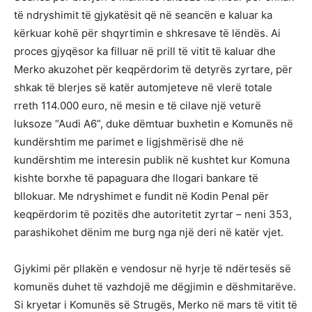
të ndryshimit të gjykatësit që në seancën e kaluar ka
kërkuar kohë për shqyrtimin e shkresave të lëndës. Ai
proces gjyqësor ka filluar në prill të vitit të kaluar dhe
Merko akuzohet për keqpërdorim të detyrës zyrtare, për
shkak të blerjes së katër automjeteve në vlerë totale
rreth 114.000 euro, në mesin e të cilave një veturë
luksoze “Audi A6”, duke dëmtuar buxhetin e Komunës në
kundërshtim me parimet e ligjshmërisë dhe në
kundërshtim me interesin publik në kushtet kur Komuna
kishte borxhe të papaguara dhe llogari bankare të
bllokuar. Me ndryshimet e fundit në Kodin Penal për
keqpërdorim të pozitës dhe autoritetit zyrtar – neni 353,
parashikohet dënim me burg nga një deri në katër vjet.
Gjykimi për pllakën e vendosur në hyrje të ndërtesës së
komunës duhet të vazhdojë me dëgjimin e dëshmitarëve.
Si kryetar i Komunës së Strugës, Merko në mars të vitit të