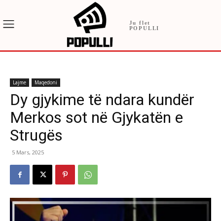
Ju flet
POPULLI
Lajme
Maqedoni
Dy gjykime të ndara kundër
Merkos sot në Gjykatën e
Strugës
5 Mars, 2025