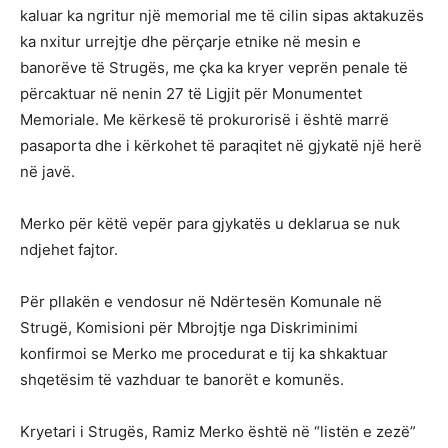
kaluar ka ngritur një memorial me të cilin sipas aktakuzës
ka nxitur urrejtje dhe përçarje etnike në mesin e
banorëve të Strugës, me çka ka kryer veprën penale të
përcaktuar në nenin 27 të Ligjit për Monumentet
Memoriale. Me kërkesë të prokurorisë i është marrë
pasaporta dhe i kërkohet të paraqitet në gjykatë një herë
në javë.
Merko për këtë vepër para gjykatës u deklarua se nuk
ndjehet fajtor.
Për pllakën e vendosur në Ndërtesën Komunale në
Strugë, Komisioni për Mbrojtje nga Diskriminimi
konfirmoi se Merko me procedurat e tij ka shkaktuar
shqetësim të vazhduar te banorët e komunës.
Kryetari i Strugës, Ramiz Merko është në “listën e zezë”