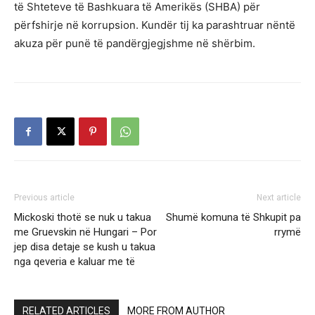
të Shteteve të Bashkuara të Amerikës (SHBA) për
përfshirje në korrupsion. Kundër tij ka parashtruar nëntë
akuza për punë të pandërgjegjshme në shërbim.
Previous article
Next article
Mickoski thotë se nuk u takua
Shumë komuna të Shkupit pa
me Gruevskin në Hungari – Por
rrymë
jep disa detaje se kush u takua
nga qeveria e kaluar me të
RELATED ARTICLES
MORE FROM AUTHOR