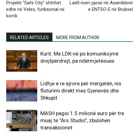
Projekti “Safe City” shtrihet
Latifi merr pjesë në Asamblenë
edhe në Veles, funksional në
e ENTSO-E në Bruksel
korrik
RELATED ARTICLES
MORE FROM AUTHOR
Kurti: Me LDK-në po komunikojmë
drejtpërdrejt, pa ndërmjetësues
Lidhje e re ajrore për mërgatën, nis
fluturimi direkt mes Gjenevës dhe
Shkupit
MASH pagoi 1.5 milionë euro për tre
muaj te “Ars Studio”, zbulohen
transaksionet