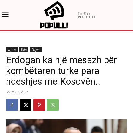
Ju flet
POPULLI
Lajme
Botë
Rajon
Erdogan ka një mesazh për
kombëtaren turke para
ndeshjes me Kosovën..
27 Mars, 2026