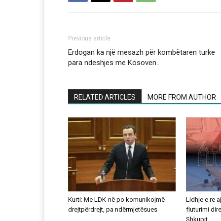
Previous article
Erdogan ka një mesazh për kombëtaren turke
para ndeshjes me Kosovën..
RELATED ARTICLES
MORE FROM AUTHOR
Kurti: Me LDK-në po komunikojmë
Lidhje e re 
drejtpërdrejt, pa ndërmjetësues
fluturimi di
Shkupit