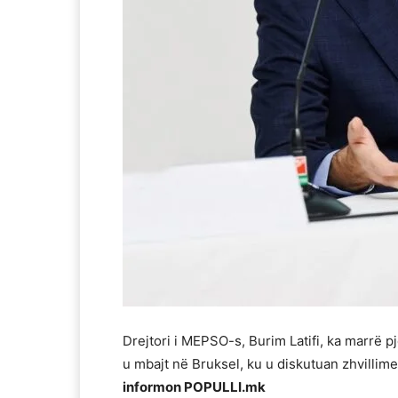
Drejtori i MEPSO-s,
Burim Latifi
, ka marrë 
u mbajt në
Bruksel
, ku u diskutuan zhvillim
informon POPULLI.mk