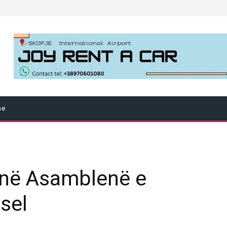
ne
ë në Asamblenë e
sel