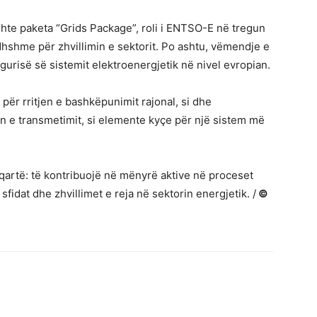
ishte paketa “Grids Package”, roli i ENTSO-E në tregun
ardhshme për zhvillimin e sektorit. Po ashtu, vëmendje e
gurisë së sistemit elektroenergjetik në nivel evropian.
për rritjen e bashkëpunimit rajonal, si dhe
ën e transmetimit, si elemente kyçe për një sistem më
 qartë: të kontribuojë në mënyrë aktive në proceset
idat dhe zhvillimet e reja në sektorin energjetik. /
©