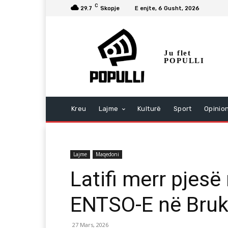
C
29.7
Skopje
E enjte, 6 Gusht, 2026
Ju flet
POPULLI
Kreu
Lajme
Kulturë
Sport
Opinio
Lajme
Maqedoni
Latifi merr pjes
ENTSO-E në Bruk
27 Mars, 2026