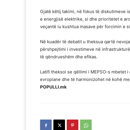
Gjatë këtij takimi, në fokus të diskutimeve 
e energjisë elektrike, si dhe prioritetet e 
veçantë iu kushtua masave për forcimin e si
Në kuadër të debatit u theksua qartë nevoja 
përshpejtimi i investimeve në infrastruktur
të qëndrueshëm dhe efikas.
Latifi theksoi se qëllimi i MEPSO-s mbetet i
evropiane dhe të harmonizohet në kohë me sf
POPULLI.mk