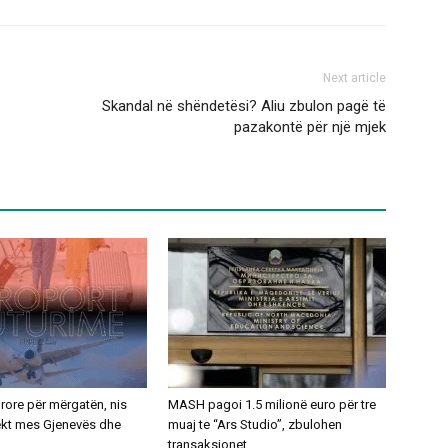
Next article
Skandal në shëndetësi? Aliu zbulon pagë të
pazakontë për një mjek
ajrore për mërgatën, nis
MASH pagoi 1.5 milionë euro për tre
rekt mes Gjenevës dhe
muaj te “Ars Studio”, zbulohen
transaksionet