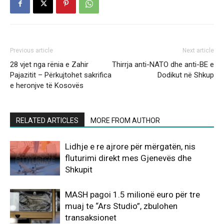
Previous article
Next article
28 vjet nga rënia e Zahir
Thirrja anti-NATO dhe anti-BE e
Pajazitit – Përkujtohet sakrifica
Dodikut në Shkup
e heronjve të Kosovës
RELATED ARTICLES
MORE FROM AUTHOR
Lidhje e re ajrore për mërgatën, nis
fluturimi direkt mes Gjenevës dhe
Shkupit
MASH pagoi 1.5 milionë euro për tre
muaj te “Ars Studio”, zbulohen
transaksionet