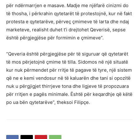
për ndërmarrjen e masave. Madje me njëfarë cinizmi do
të thosha, i përkrahin qytetarët të protestojnë, kur në fakt
protesta e qytetarëve, përveç çmimeve të larta dhe ndaj
marketeve, realisht duhet t’i drejtohet Qeverisë, sepse
është përgjegjëse për formimin e çmimeve”.
“Qeveria është përgjegjëse për të siguruar që qytetarët
të mos përjetojnë çmime të tilla. Sidomos në një situatë
kur nuk përmendet për rritje të pagave të tyre, një sistem
që ne e kemi vendosur në të kaluarën dhe tani si opozitë
nuk u përgjigjet thirrjeve tona dhe ligjeve të propozuara
për rritjen e pagës minimale. Është për keqardhje që këtë
po ua bën qytetarëve”, theksoi Filipçe.