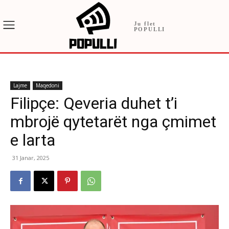
Ju flet
POPULLI
Lajme
Maqedoni
Filipçe: Qeveria duhet t’i
mbrojë qytetarët nga çmimet
e larta
31 Janar, 2025