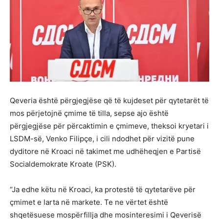
Qeveria është përgjegjëse që të kujdeset për qytetarët të
mos përjetojnë çmime të tilla, sepse ajo është
përgjegjëse për përcaktimin e çmimeve, theksoi kryetari i
LSDM-së, Venko Filipçe, i cili ndodhet për vizitë pune
dyditore në Kroaci në takimet me udhëheqjen e Partisë
Socialdemokrate Kroate (PSK).
“Ja edhe këtu në Kroaci, ka protestë të qytetarëve për
çmimet e larta në markete. Te ne vërtet është
shqetësuese mospërfillja dhe mosinteresimi i Qeverisë