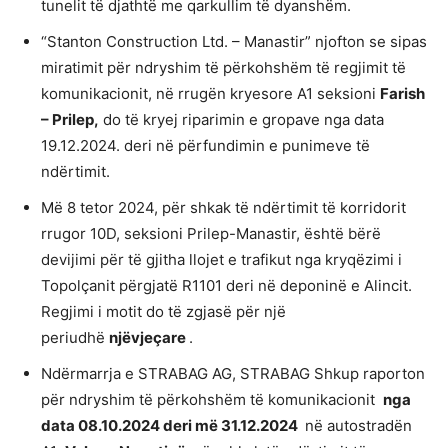
tunelit të djathtë me qarkullim të dyanshëm.
“Stanton Construction Ltd. – Manastir” njofton se sipas
miratimit për ndryshim të përkohshëm të regjimit të
komunikacionit, në rrugën kryesore A1 seksioni
Farish
– Prilep,
do të kryej riparimin e gropave nga data
19.12.2024. deri në përfundimin e punimeve të
ndërtimit.
Më 8 tetor 2024, për shkak të ndërtimit të korridorit
rrugor 10D, seksioni Prilep-Manastir, është bërë
devijimi për të gjitha llojet e trafikut nga kryqëzimi i
Topolçanit përgjatë R1101 deri në deponinë e Alincit.
Regjimi i motit do të zgjasë për një
periudhë
njëvjeçare
.
Ndërmarrja e STRABAG AG, STRABAG Shkup raporton
për ndryshim të përkohshëm të komunikacionit
nga
data 08.10.2024 deri më 31.12.2024
në autostradën