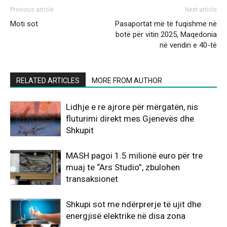
Previous article
Next article
Moti sot
Pasaportat më të fuqishme në
botë për vitin 2025, Maqedonia
në vendin e 40-të
RELATED ARTICLES
MORE FROM AUTHOR
Lidhje e re ajrore për mërgatën, nis
fluturimi direkt mes Gjenevës dhe
Shkupit
MASH pagoi 1.5 milionë euro për tre
muaj te “Ars Studio”, zbulohen
transaksionet
Shkupi sot me ndërprerje të ujit dhe
energjisë elektrike në disa zona