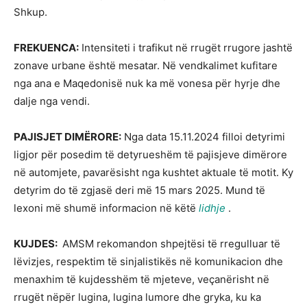
Shkup.
FREKUENCA:
Intensiteti i trafikut në rrugët rrugore jashtë
zonave urbane është mesatar. Në vendkalimet kufitare
nga ana e Maqedonisë nuk ka më vonesa për hyrje dhe
dalje nga vendi.
PAJISJET DIMËRORE:
Nga data 15.11.2024 filloi detyrimi
ligjor për posedim të detyrueshëm të pajisjeve dimërore
në automjete, pavarësisht nga kushtet aktuale të motit. Ky
detyrim do të zgjasë deri më 15 mars 2025. Mund të
lexoni më shumë informacion në këtë
lidhje
.
KUJDES:
AMSM rekomandon shpejtësi të rregulluar të
lëvizjes, respektim të sinjalistikës në komunikacion dhe
menaxhim të kujdesshëm të mjeteve, veçanërisht në
rrugët nëpër lugina, lugina lumore dhe gryka, ku ka