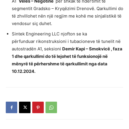
A1
Veles – Negotinë
për shkak të ndërtimit të
segmentit Gradsko – Kryqëzimi Drenovë. Qarkullimi do
të zhvillohet nën një regjim me kohë me sinjalistikë të
vendosur siç duhet.
Sintek Engineering LLC njofton se ka
përfunduar rikonstruksioni i tubacioneve të tunelit në
autostradën A1, seksioni
Demir Kapi – Smokvicë , faza
1 dhe qarkullimi do të lejohet të funksionojë në
mënyrë të përhershme të qarkullimit nga data
10.12.2024.