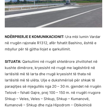
NDËRPRERJE E KOMUNIKACIONIT:
Ura mbi lumin Vardar
në rrugën rajonale R1312, afër fshatit Bashino, është e
mbyllur për të gjitha llojet e qarkullimit.
SITUATA:
Qarkullimi në rrugët shtetërore zhvillohet në
kushte dimërore, kryesisht në rrugë me lagështirë në
lartësitë më të larta dhe rrugë kryesisht të thata në
lartësitë më të ulëta. Ulje e dukshmërisë për shkak të
paraqitjes së mjegullës nga 20 – 30 m. gjendet në rrugën
Tetovë – fshati Gajre, prej 100 – 150 m. në rrugët rrugore
Shkup – Veles, Veles – Shkup, Shkup – Kumanovë,
Kumanovë – Shkup dhe nyja Hipodrom – Obikolnicë