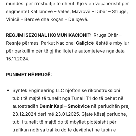
mundësi për rrëshqitje të dheut. Kjo vlen veçanërisht për
segmentet Katllanovë – Veles, Mavrovë – Dibër – Strugë,
Vinicë – Berovë dhe Koçan – Dellçevë.
REGJIMI SEZONAL I KOMUNIKACIONIT:
Rruga Ohër –
Resnjë përmes Parkut Nacional
Galiçicë
është e mbyllur
për qarkullim për të gjitha llojet e automjeteve nga data
15.11.2024.
PUNIMET NË RRUGË:
Syntek Engineering LLC njofton se rikonstruksioni i
tubit të majtë të tunelit nga Tuneli T1 do të bëhet në
autostradën
Demir Kapi – Smokvicë
në periudhën prej
23.12.2024 deri më 23.01.2025. Gjatë kësaj periudhe,
tubi i tunelit të majtë do të mbyllet plotësisht për
trafikun ndërsa trafiku do të devijohet në tubin e