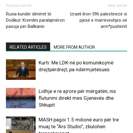
Previous article
Next article
Rusia kundër dënimit të
Izraeli liron 596 palestinezë si
Dodikut: Kremlini paralajmëron
pjesë e marrëveshjes së
pasoja për Ballkanin
arm*pushimit
RELATED ARTICLES
MORE FROM AUTHOR
Kurti: Me LDK-në po komunikojmë
drejtpërdrejt, pa ndërmjetësues
Lidhje e re ajrore për mërgatën, nis
fluturimi direkt mes Gjenevës dhe
Shkupit
MASH pagoi 1.5 milionë euro për tre
muaj te “Ars Studio”, zbulohen