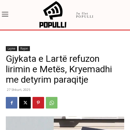
Ju flet
POPULLI
Lajme
Rajon
Gjykata e Lartë refuzon
lirimin e Metës, Kryemadhi
me detyrim paraqitje
27 Shkurt, 2025