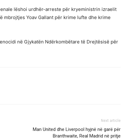
ale lëshoi ​​urdhër-arreste për kryeministrin izraelit
të mbrojtjes Yoav Gallant për krime lufte dhe krime
 gjenocidi në Gjykatën Ndërkombëtare të Drejtësisë për
Next article
Man United dhe Liverpool hyjnë në garë për
Branthwaite, Real Madrid në pritje