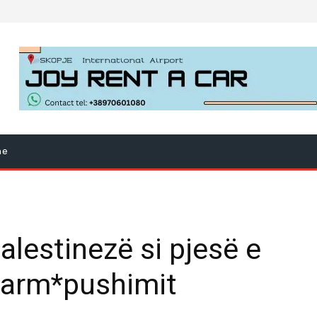
ne
palestinezë si pjesë e
 arm*pushimit