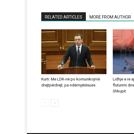
RELATED ARTICLES
MORE FROM AUTHOR
Kurti: Me LDK-në po komunikojmë
Lidhje e re 
drejtpërdrejt, pa ndërmjetësues
fluturimi di
Shkupit