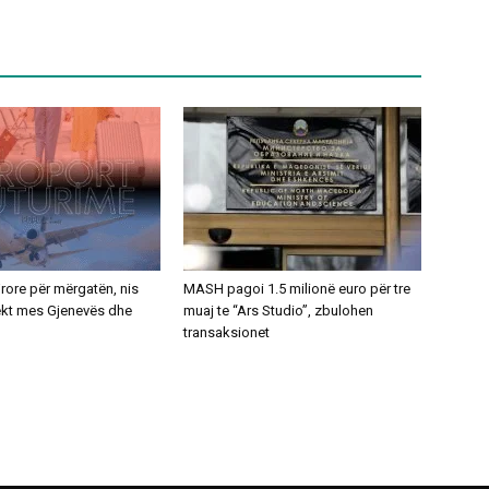
ajrore për mërgatën, nis
MASH pagoi 1.5 milionë euro për tre
rekt mes Gjenevës dhe
muaj te “Ars Studio”, zbulohen
transaksionet