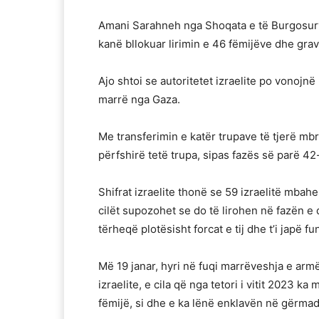
Amani Sarahneh nga Shoqata e të Burgosurve
kanë bllokuar lirimin e 46 fëmijëve dhe gra
Ajo shtoi se autoritetet izraelite po vonojnë 
marrë nga Gaza.
Me transferimin e katër trupave të tjerë mb
përfshirë tetë trupa, sipas fazës së parë 4
Shifrat izraelite thonë se 59 izraelitë mbahe
cilët supozohet se do të lirohen në fazën e d
tërheqë plotësisht forcat e tij dhe t’i japë fu
Më 19 janar, hyri në fuqi marrëveshja e arm
izraelite, e cila që nga tetori i vitit 2023 
fëmijë, si dhe e ka lënë enklavën në gërma