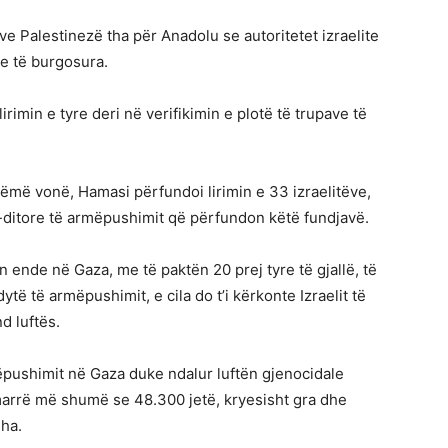
 Palestinezë tha për Anadolu se autoritetet izraelite
ve të burgosura.
lirimin e tyre deri në verifikimin e plotë të trupave të
rëmë vonë, Hamasi përfundoi lirimin e 33 izraelitëve,
2-ditore të armëpushimit që përfundon këtë fundjavë.
n ende në Gaza, me të paktën 20 prej tyre të gjallë, të
ytë të armëpushimit, e cila do t’i kërkonte Izraelit të
nd luftës.
ëpushimit në Gaza duke ndalur luftën gjenocidale
ka marrë më shumë se 48.300 jetë, kryesisht gra dhe
dha.