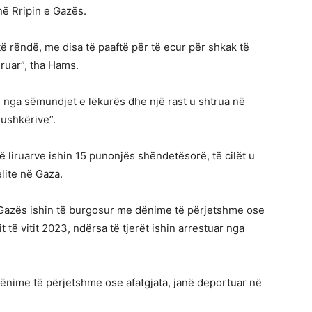
në Rripin e Gazës.
ë rëndë, me disa të paaftë për të ecur për shkak të
ruar”, tha Hams.
 nga sëmundjet e lëkurës dhe një rast u shtrua në
mushkërive”.
 liruarve ishin 15 punonjës shëndetësorë, të cilët u
elite në Gaza.
 e Gazës ishin të burgosur me dënime të përjetshme ose
rit të vitit 2023, ndërsa të tjerët ishin arrestuar nga
dënime të përjetshme ose afatgjata, janë deportuar në