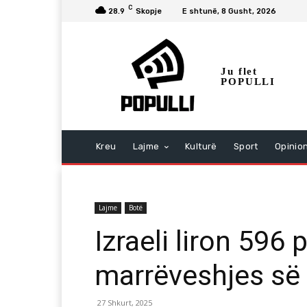
C
28.9
Skopje
E shtunë, 8 Gusht, 2026
Ju flet
POPULLI
Kreu
Lajme
Kulturë
Sport
Opinio
Lajme
Botë
Izraeli liron 596 
marrëveshjes së
27 Shkurt, 2025