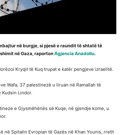
 mbajtur në burgje, si pjesë e raundit të shtatë të
himit në Gaza, raporton
Agjencia Anadollu
.
orëzoi Kryqit të Kuq trupat e katër pengjeve izraelitë.
eve Wafa, 37 palestinezë u liruan në Ramallah të
 Kudsin Lindor.
estineze e Gjysmëhënës së Kuqe, në gjendje kome, u
mor.
së në Spitalin Evropian të Gazës në Khan Younis, rreth