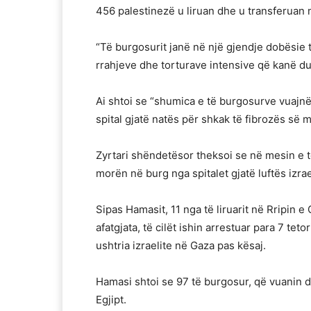
456 palestinezë u liruan dhe u transferuan 
“Të burgosurit janë në një gjendje dobësie t
rrahjeve dhe torturave intensive që kanë du
Ai shtoi se “shumica e të burgosurve vuajnë
spital gjatë natës për shkak të fibrozës së 
Zyrtari shëndetësor theksoi se në mesin e të
morën në burg nga spitalet gjatë luftës izra
Sipas Hamasit, 11 nga të liruarit në Rripin
afatgjata, të cilët ishin arrestuar para 7 teto
ushtria izraelite në Gaza pas kësaj.
Hamasi shtoi se 97 të burgosur, që vuanin 
Egjipt.