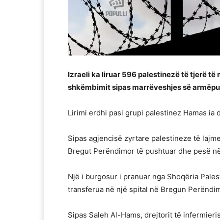
Izraeli ka liruar 596 palestinezë të tjerë të
shkëmbimit sipas marrëveshjes së armëpus
Lirimi erdhi pasi grupi palestinez Hamas ia d
Sipas agjencisë zyrtare palestineze të lajm
Bregut Perëndimor të pushtuar dhe pesë në
Një i burgosur i pranuar nga Shoqëria Pal
transferua në një spital në Bregun Perëndi
Sipas Saleh Al-Hams, drejtorit të infermieri