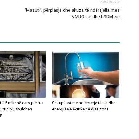
Next article
“Mazuti”, përplasje dhe akuza të ndërsjella mes
VMRO-së dhe LSDM-së
1.5 milionë euro për tre
Shkupi sot me ndërprerje të ujit dhe
 Studio”, zbulohen
energjisë elektrike në disa zona
et