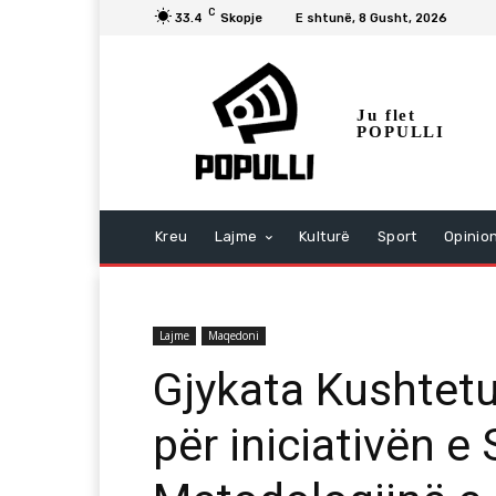
C
33.4
Skopje
E shtunë, 8 Gusht, 2026
Ju flet
POPULLI
Kreu
Lajme
Kulturë
Sport
Opinio
Lajme
Maqedoni
Gjykata Kushtetu
për iniciativën e