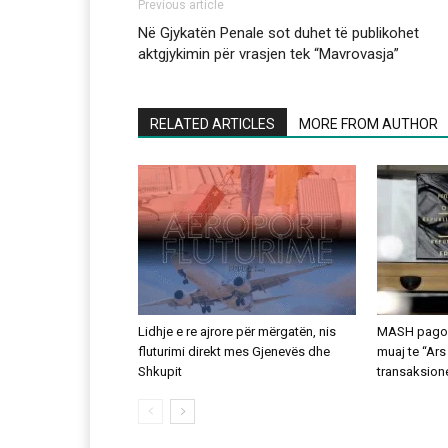
Previous article
Në Gjykatën Penale sot duhet të publikohet
aktgjykimin për vrasjen tek “Mavrovasja”
RELATED ARTICLES
MORE FROM AUTHOR
Lidhje e re ajrore për mërgatën, nis
MASH pagoi 
fluturimi direkt mes Gjenevës dhe
muaj te “Ars
Shkupit
transaksion