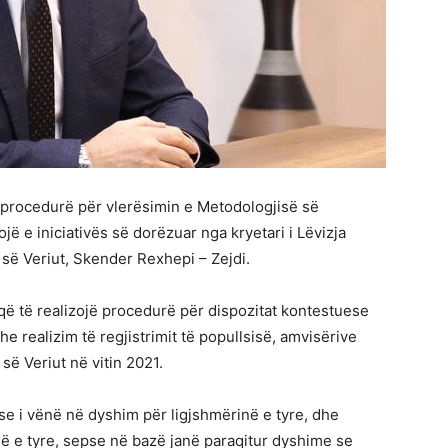
r procedurë për vlerësimin e Metodologjisë së
dhojë e iniciativës së dorëzuar nga kryetari i Lëvizja
së Veriut, Skender Rexhepi – Zejdi.
ë të realizojë procedurë për dispozitat kontestuese
e realizim të regjistrimit të popullsisë, amvisërive
ë Veriut në vitin 2021.
se i vënë në dyshim për ligjshmërinë e tyre, dhe
 e tyre, sepse në bazë janë paraqitur dyshime se