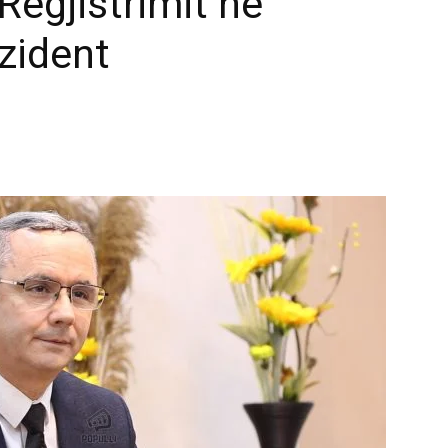
Regjistrimit në
ezident