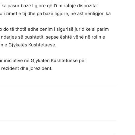
e ka pasur bazë ligjore që t’i miratojë dispozitat
orizimet e tij dhe pa bazë ligjore, në akt nënligjor, ka
 do të thotë edhe cenim i sigurisë juridike si parim
ë ndarjes së pushtetit, sepse është vënë në rolin e
min e Gjykatës Kushtetuese.
r iniciativë në Gjykatën Kushtetuese për
 rezident dhe jorezident.