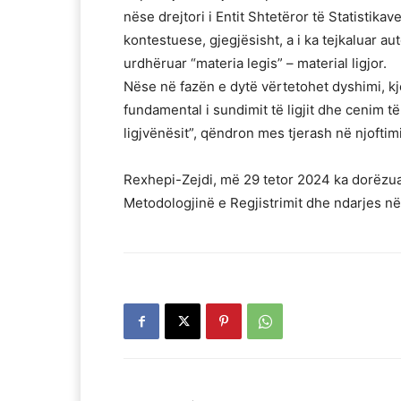
nëse drejtori i Entit Shtetëror të Statistikav
kontestuese, gjegjësisht, a i ka tejkaluar aut
urdhëruar “materia legis” – material ligjor.
Nëse në fazën e dytë vërtetohet dyshimi, kjo
fundamental i sundimit të ligjit dhe cenim t
ligjvënësit”, qëndron mes tjerash në njofti
Rexhepi-Zejdi, më 29 tetor 2024 ka dorëzua
Metodologjinë e Regjistrimit dhe ndarjes në