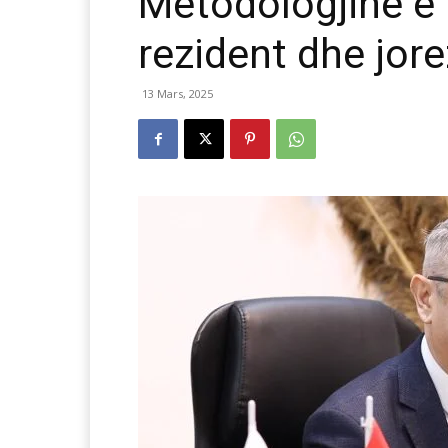
Metodologjinë e 
rezident dhe jor
13 Mars, 2025