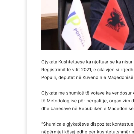
Gjykata Kushtetuese ka njoftuar se ka nisu
Regjistrimit të vitit 2021, e cila vjen si rrje
Populli, deputet në Kuvendin e Maqedonisë 
Gjykata me shumicë të votave ka vendosur q
të Metodologjisë për përgatitje, organizim dh
dhe banesave në Republikën e Maqedonisë s
“Shumica e gjykatësve dispozitat kontestue
nëpërmjet kësaj edhe për kushtetutshmërinë