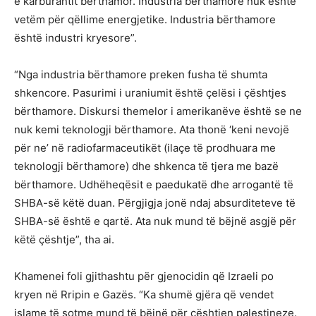
e karburantit bërthamor. Industria bërthamore nuk është
vetëm për qëllime energjetike. Industria bërthamore
është industri kryesore”.
“Nga industria bërthamore preken fusha të shumta
shkencore. Pasurimi i uraniumit është çelësi i çështjes
bërthamore. Diskursi themelor i amerikanëve është se ne
nuk kemi teknologji bërthamore. Ata thonë ‘keni nevojë
për ne’ në radiofarmaceutikët (ilaçe të prodhuara me
teknologji bërthamore) dhe shkenca të tjera me bazë
bërthamore. Udhëheqësit e paedukatë dhe arrogantë të
SHBA-së këtë duan. Përgjigja jonë ndaj absurditeteve të
SHBA-së është e qartë. Ata nuk mund të bëjnë asgjë për
këtë çështje”, tha ai.
Khamenei foli gjithashtu për gjenocidin që Izraeli po
kryen në Rripin e Gazës. “Ka shumë gjëra që vendet
islame të sotme mund të bëjnë për çështjen palestineze.