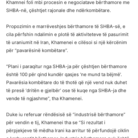
Khamnei foli mbi procesin e negociatave bërthamore me
SHBA-në, çështjet rajonale dhe ndërkombëtare.
Propozimin e marrëveshjes bërthamore të SHBA-së, e
cila përfshin ndalimin e plotë të aktiviteteve të pasurimit
të uraniumit në Iran, Khamenei e cilësoi si një kërcënim
për “pavarësinë kombëtare”.
“Plani i paraqitur nga SHBA-ja për çështjen bërthamore
është 100 për qind kundër qasjes ‘ne mund ta bëjmë’.
Pavarësia kombëtare do të thotë që një vend nuk duhet
të presë ‘dritën e gjelbër’ ose të kuqe nga SHBA-ja dhe
vende të ngjashme”, tha Khamenei.
Duke iu referuar rëndësisë së “industrisë bërthamore”
për vendin e tij, Khamenei tha se “Si rezultat i
përpjekjeve të mëdha Irani ka arritur të përfundojë ciklin