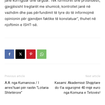
janë korrigjuar dhe larguar. Tek furnitorët dhe prodhuesit,
gjegjësisht tregtarët me shumicë, kontrollet janë në
vazhdim dhe pas përfundimit të tyre do të informojmë
opinionin për gjendjen faktike të konstatuar”, thuhet në
njoftimin e ISHT-së.
Previous article
Next article
A.A. nga Kumanova / I
Kasami: Akademisë Shqiptare
arres’tuari për rastin “Lotaria
do t’ia sigurojmë 40 mijë euro
Shtetërore”
nga Komuna e Tetovës!