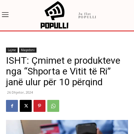
Ju flet
POPULLI
Lajme
Maqedoni
ISHT: Çmimet e produkteve
nga “Shporta e Vitit të Ri”
janë ulur për 10 përqind
26 Dhjetor, 2024