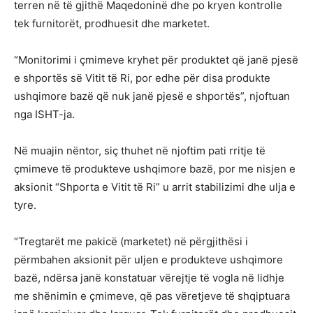
terren në të gjithë Maqedoninë dhe po kryen kontrolle
tek furnitorët, prodhuesit dhe marketet.
“Monitorimi i çmimeve kryhet për produktet që janë pjesë
e shportës së Vitit të Ri, por edhe për disa produkte
ushqimore bazë që nuk janë pjesë e shportës”, njoftuan
nga ISHT-ja.
Në muajin nëntor, siç thuhet në njoftim pati rritje të
çmimeve të produkteve ushqimore bazë, por me nisjen e
aksionit “Shporta e Vitit të Ri” u arrit stabilizimi dhe ulja e
tyre.
“Tregtarët me pakicë (marketet) në përgjithësi i
përmbahen aksionit për uljen e produkteve ushqimore
bazë, ndërsa janë konstatuar vërejtje të vogla në lidhje
me shënimin e çmimeve, që pas vëretjeve të shqiptuara