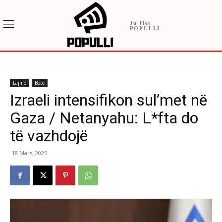
Ju flet
POPULLI
Lajme
Botë
Izraeli intensifikon sul’met në
Gaza / Netanyahu: L*fta do
të vazhdojë
18 Mars, 2025