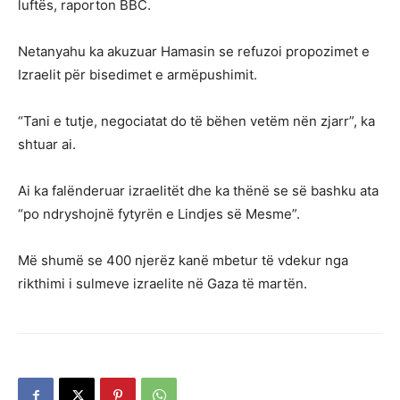
luftës, raporton BBC.
Netanyahu ka akuzuar Hamasin se refuzoi propozimet e
Izraelit për bisedimet e armëpushimit.
“Tani e tutje, negociatat do të bëhen vetëm nën zjarr”, ka
shtuar ai.
Ai ka falënderuar izraelitët dhe ka thënë se së bashku ata
“po ndryshojnë fytyrën e Lindjes së Mesme”.
Më shumë se 400 njerëz kanë mbetur të vdekur nga
rikthimi i sulmeve izraelite në Gaza të martën.