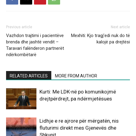
Previous article
Next article
Vazhdon trajtimi i pacientëve
Mexhiti: Kjo tragj’edi nuk do të
brenda dhe jashtë vendit –
kalojë pa drejtësi
Taravari falënderon partnerët
ndërkombëtarë
RELATED ARTICLES
MORE FROM AUTHOR
Kurti: Me LDK-në po komunikojmë
drejtpërdrejt, pa ndërmjetësues
Lidhje e re ajrore për mërgatën, nis
fluturimi direkt mes Gjenevës dhe
Shkupit