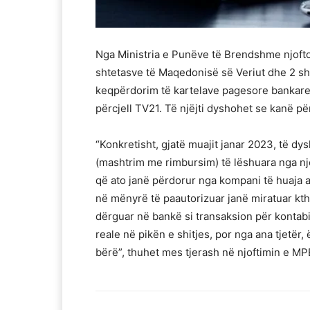
Nga Ministria e Punëve të Brendshme njofto
shtetasve të Maqedonisë së Veriut dhe 2 sht
keqpërdorim të kartelave pagesore bankare 
përcjell TV21. Të njëjti dyshohet se kanë p
“Konkretisht, gjatë muajit janar 2023, të d
(mashtrim me rimbursim) të lëshuara nga n
që ato janë përdorur nga kompani të huaja ak
në mënyrë të paautorizuar janë miratuar kthi
dërguar në bankë si transaksion për kontabi
reale në pikën e shitjes, por nga ana tjetër
bërë”, thuhet mes tjerash në njoftimin e MP