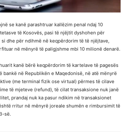
jnë se kanë parashtruar kallëzim penal ndaj 10
etasve të Kosovës, pasi të njëjtit dyshohen për
si dhe për ndihmë në keqpërdorim të të njëjtave,
ërfituar në mënyrë të paligjshme mbi 10 milionë denarë.
yshuarit kanë bërë keqpërdorim të kartelave të pagesës
jë bankë në Republikën e Maqedonisë, në atë mënyrë
tive (me terminal fizik ose virtual) përmes të cilave
me të mjeteve (refund), të cilat transaksione nuk janë
litet, prandaj nuk ka pasur ndikim në transaksionet
, është rritur në mënyrë joreale shumën e rimbursimit të
B-së.