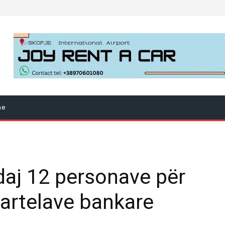
ne
daj 12 personave për
artelave bankare