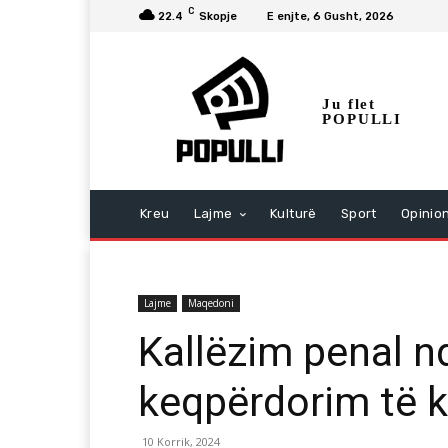
C
22.4
Skopje
E enjte, 6 Gusht, 2026
Ju flet
POPULLI
Kreu
Lajme
Kulturë
Sport
Opinio
Lajme
Maqedoni
Kallëzim penal n
keqpërdorim të k
10 Korrik, 2024