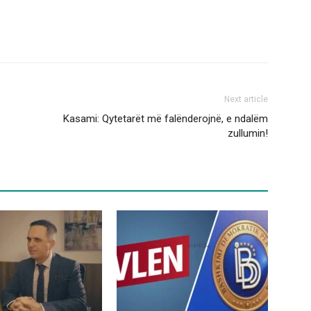
Next article
Kasami: Qytetarët më falënderojnë, e ndalëm
zullumin!