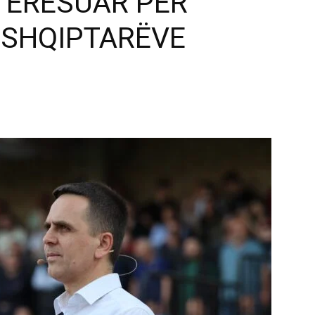
NTERESUAR PËR
 SHQIPTARËVE