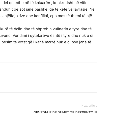
 po del që edhe në të kaluarën , konkretisht në vitin
nduhit që sot janë bashkë, që të ketë vëllavrasje. Ne
asnjëlloj krize dhe konflikti, apo mos të themi të një
urë të dalin dhe të shprehin vullnetin e tyre dhe të
uvend. Vendimi i qytetarëve është i tyre dhe nuk e di
 besim te votat që i kanë marrë nuk e di pse janë të
Next article
ë
QEVERIA E RE DUHET TË RESPEKTOJË