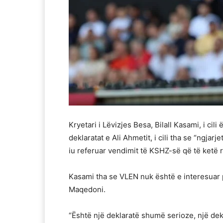
Kryetari i Lëvizjes Besa, Bilall Kasami, i cil
deklaratat e Ali Ahmetit, i cili tha se “ngjar
iu referuar vendimit të KSHZ-së që të ketë r
Kasami tha se VLEN nuk është e interesuar pë
Maqedoni.
“Është një deklaratë shumë serioze, një de