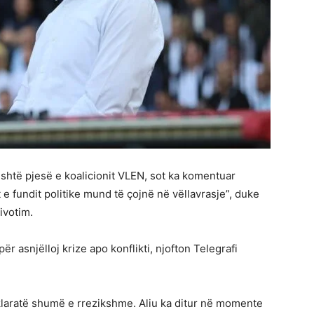
i është pjesë e koalicionit VLEN, sot ka komentuar
jet e fundit politike mund të çojnë në vëllavrasje”, duke
ivotim.
r asnjëlloj krize apo konflikti, njofton Telegrafi
klaratë shumë e rrezikshme. Aliu ka ditur në momente