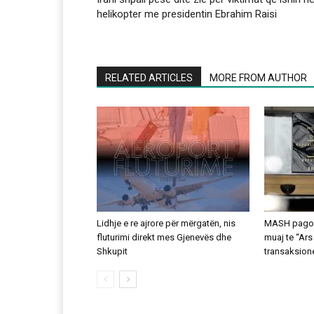
helikopter me presidentin Ebrahim Raisi
RELATED ARTICLES
MORE FROM AUTHOR
Lidhje e re ajrore për mërgatën, nis
MASH pagoi 
fluturimi direkt mes Gjenevës dhe
muaj te “Ars
Shkupit
transaksion