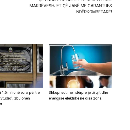
MARRËVESHJET QË JANË ME GARANTUES
NDËRKOMBËTARË!
1.5 milionë euro për tre
Shkupi sot me ndërprerje të ujit dhe
 Studio”, zbulohen
energjisë elektrike në disa zona
et