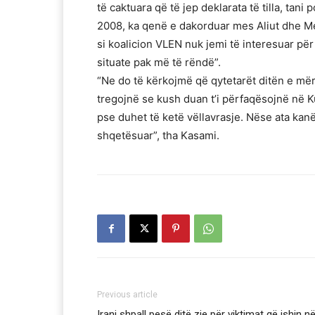
të caktuara që të jep deklarata të tilla, tani
2008, ka qenë e dakorduar mes Aliut dhe Me
si koalicion VLEN nuk jemi të interesuar për 
situate pak më të rëndë”.
“Ne do të kërkojmë që qytetarët ditën e mërk
tregojnë se kush duan t’i përfaqësojnë në K
pse duhet të ketë vëllavrasje. Nëse ata kanë
shqetësuar”, tha Kasami.
Previous article
Irani shpall pesë ditë zie për viktimat që ishin n