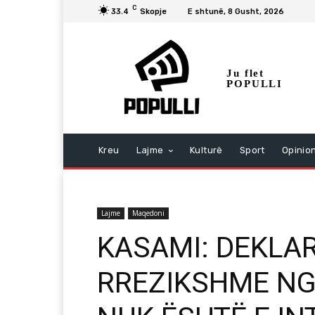
C
33.4
Skopje
E shtunë, 8 Gusht, 2026
Ju flet
POPULLI
Kreu
Lajme
Kulturë
Sport
Opinio
Lajme
Maqedoni
KASAMI: DEKLA
RREZIKSHME NGA