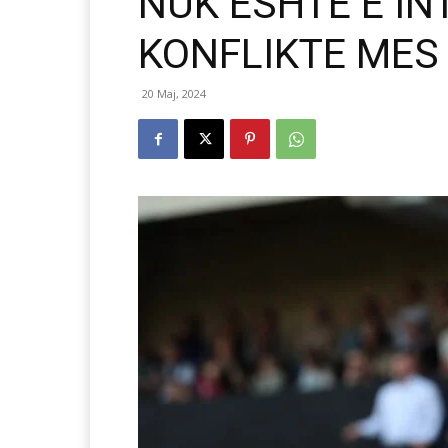
NUK ËSHTË E I
KONFLIKTE MES
20 Maj, 2024